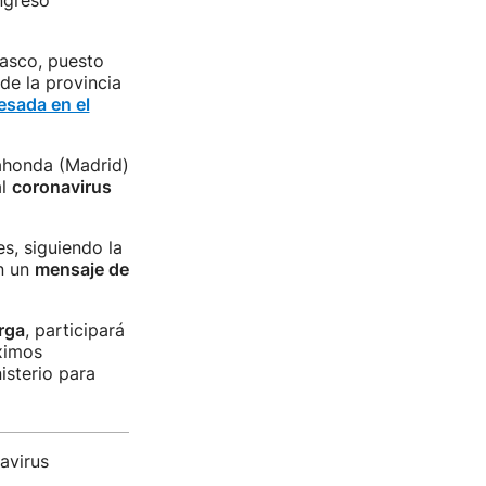
ngreso
Vasco, puesto
de la provincia
esada en el
ahonda (Madrid)
al
coronavirus
s, siguiendo la
an un
mensaje de
rga
, participará
ximos
isterio para
avirus