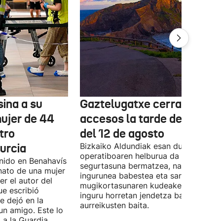
ina a su
Gaztelugatxe cerrará sus
mujer de 44
accesos la tarde del eclips
tro
del 12 de agosto
urcia
Bizkaiko Aldundiak esan duenez,
operatiboaren helburua da pertsonen
enido en Benahavís
segurtasuna bermatzea, natura-
nato de una mujer
ingurunea babestea eta sarbideen eta
r el autor del
mugikortasunaren kudeaketa erraztea
ue escribió
inguru horretan jendetza batzea
e dejó en la
aurreikusten baita.
un amigo. Este lo
 a la Guardia