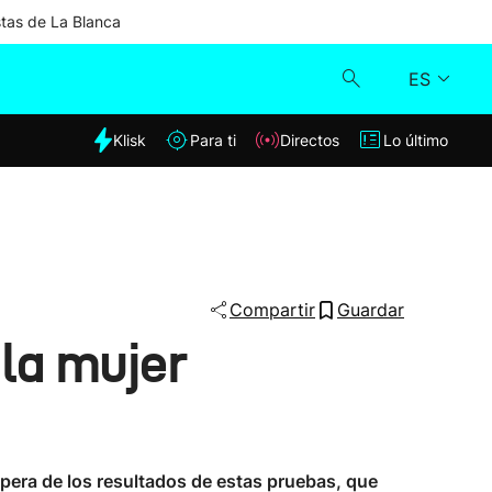
stas de La Blanca
ES
dia
Klisk
Para ti
Directos
Lo último
Klisk
Directos
Para ti
Compartir
Guardar
la mujer
Lo último
spera de los resultados de estas pruebas, que