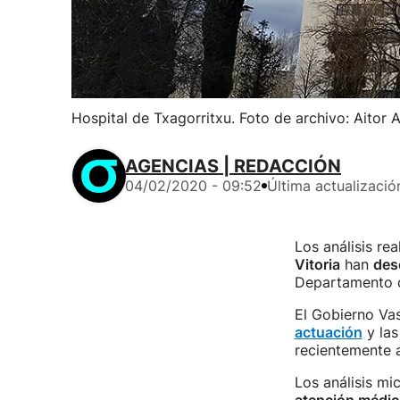
Hospital de Txagorritxu. Foto de archivo: Aitor 
AGENCIAS | REDACCIÓN
04/02/2020 - 09:52
Última actualizació
Los análisis re
Vitoria
han
des
Departamento d
El Gobierno Va
actuación
y las
recientemente a
Los análisis mi