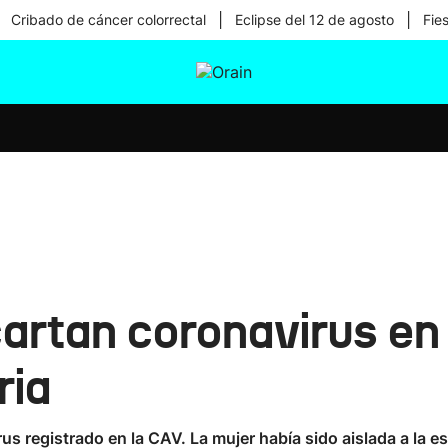
|
|
Cribado de cáncer colorrectal
Eclipse del 12 de agosto
Fie
tura
Ikusmiran
Egural
Salud
Tecnología
artan coronavirus en 
ria
us registrado en la CAV. La mujer había sido aislada a la e