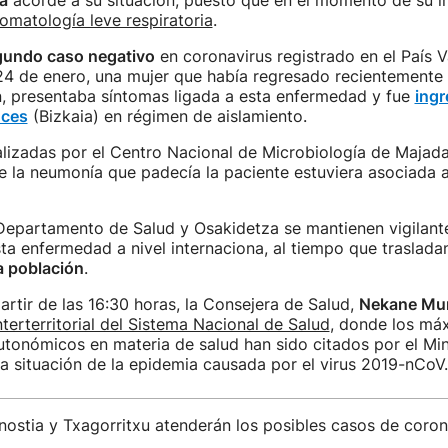
a
acorde a su situación, puesto que en el momento de su i
tomatología leve respiratoria
.
gundo caso negativo
en coronavirus registrado en el País 
4 de enero, una mujer que había regresado recientemente 
, presentaba síntomas ligada a esta enfermedad y fue
ingr
uces
(Bizkaia) en régimen de aislamiento.
alizadas por el Centro Nacional de Microbiología de Majad
e la neumonía que padecía la paciente estuviera asociada 
 Departamento de Salud y Osakidetza se mantienen vigilante
ta enfermedad a nivel internaciona, al tiempo que traslad
la población
.
rtir de las 16:30 horas, la Consejera de Salud,
Nekane Mu
terterritorial del Sistema Nacional de Salud
, donde los má
tonómicos en materia de salud han sido citados por el Min
la situación de la epidemia causada por el virus 2019-nCoV.
ostia y Txagorritxu atenderán los posibles casos de coron