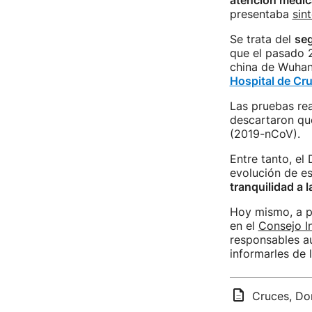
atención médic
presentaba
sin
Se trata del
se
que el pasado 2
china de Wuhan
Hospital de Cr
Las pruebas re
descartaron qu
(2019-nCoV).
Entre tanto, el
evolución de es
tranquilidad a 
Hoy mismo, a pa
en el
Consejo In
responsables au
informarles de 
Cruces, Don