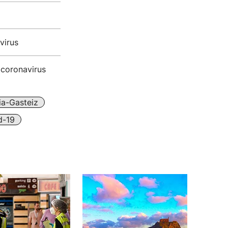
virus
 coronavirus
ia-Gasteiz
d-19