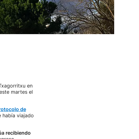
 Txagorritxu en
este martes el
rotocolo de
 había viajado
úa recibiendo