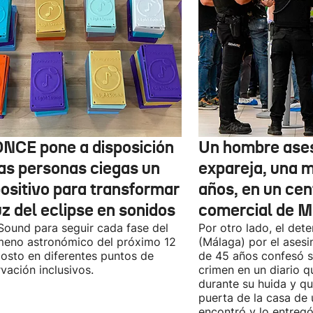
ONCE pone a disposición
Un hombre ases
las personas ciegas un
expareja, una 
positivo para transformar
años, en un cen
uz del eclipse en sonidos
comercial de M
Sound para seguir cada fase del
Por otro lado, el det
eno astronómico del próximo 12
(Málaga) por el asesi
osto en diferentes puntos de
de 45 años confesó se
vación inclusivos.
crimen en un diario q
durante su huida y qu
puerta de la casa de 
encontró y lo entregó