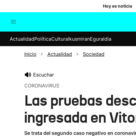
Hoy es noticia
Actualidad
Política
Cul
Actualidad
Política
Cultura
Ikusmiran
Eguraldia
Sociedad
Elecciones
Economía
Inicio
Actualidad
Sociedad
Internacional
Escuchar
CORONAVIRUS
Las pruebas desc
ingresada en Vito
Se trata del segundo caso negativo en coronavir