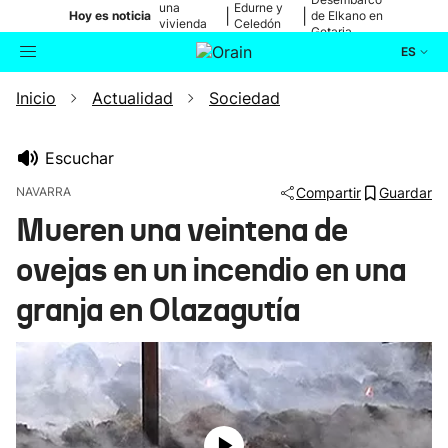
una
Edurne y
|
|
Hoy es noticia
de Elkano en
vivienda
Celedón
Getaria
de Bilbao
Txiki
ES
Inicio
Actualidad
Sociedad
Actualidad
Buscador
Política
Escuchar
NAVARRA
Compartir
Guardar
Cultura
Mueren una veintena de
ovejas en un incendio en una
Ikusmiran
granja en Olazagutía
Eguraldia