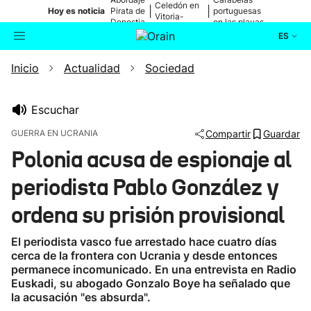
Celedón en
|
|
Hoy es noticia
Pirata de
portuguesas
Vitoria-
Donostia
en las playas
Gasteiz
ES
Inicio
Actualidad
Sociedad
Actualidad
Buscador
Política
Escuchar
GUERRA EN UCRANIA
Compartir
Guardar
Cultura
Polonia acusa de espionaje al
periodista Pablo González y
Ikusmiran
ordena su prisión provisional
Eguraldia
El periodista vasco fue arrestado hace cuatro días
cerca de la frontera con Ucrania y desde entonces
permanece incomunicado. En una entrevista en Radio
Euskadi, su abogado Gonzalo Boye ha señalado que
la acusación "es absurda".