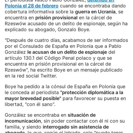
Polonia el 28 de febrero
cuando se encontraba dando
cobertura informativa sobre la
guerra en Ucrania
, se
encuentra en
prisión provisional
en la cárcel de
Rzeswów acusado de un delito de espionaje, según ha
explicado su abogado, Gonzalo Boye.
"Después de cuatro días, acabamos de ser informados
por el Consulado de España en Polonia que a Pablo
González
le acusan de un delito de espionaje
del
artículo 130.1 del Código Penal polaco y que se
encuentra en prisión provisional en la cárcel de
Rzeswów", ha escrito Boye en un mensaje publicado
en la red social Twitter.
Boye ha pedido a la cónsul de España en Polonia que
le conceda al periodista
"protección diplomática a la
mayor brevedad posible"
para favorecer su puesta en
libertad, "con él sano".
González se encontraba en
situación de
incomunicación
, sin poder contactar con él ni con su
familia, y siendo
interrogado sin asistencia de
abogado
, lo que, según el letrado, solo "puede tener