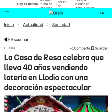
del 12
|
|
Hoy es noticia
Pirata de
Celedón en
de
Donostia
Vitoria-Gasteiz
agosto
ES
Inicio
Actualidad
Sociedad
Actualidad
Buscador
Política
Escuchar
LLODIO
Compartir
Guardar
Cultura
La Casa de Resa celebra que
lleva 40 años vendiendo
Ikusmiran
lotería en Llodio con una
Eguraldia
decoración espectacular