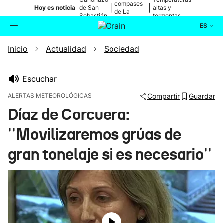
compases
|
|
Hoy es noticia
de San
altas y
de La
Sebastián
tormentas
Blanca
ES
Inicio
Actualidad
Sociedad
Actualidad
Buscador
Política
Escuchar
ALERTAS METEOROLÓGICAS
Compartir
Guardar
Cultura
Díaz de Corcuera:
''Movilizaremos grúas de
Ikusmiran
gran tonelaje si es necesario''
Eguraldia