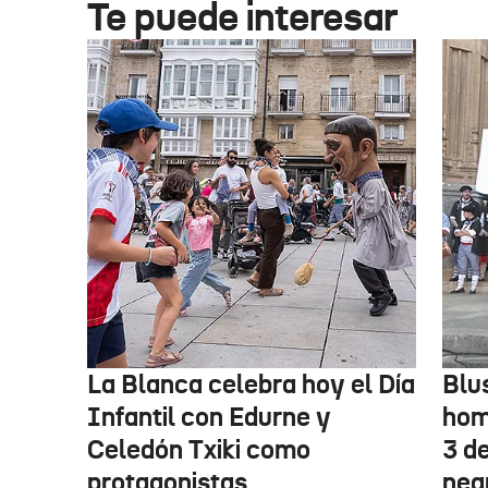
Te puede interesar
La Blanca celebra hoy el Día
Blu
Infantil con Edurne y
hom
Celedón Txiki como
3 d
protagonistas
neg