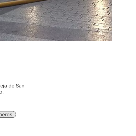
ieja de San
o.
beros