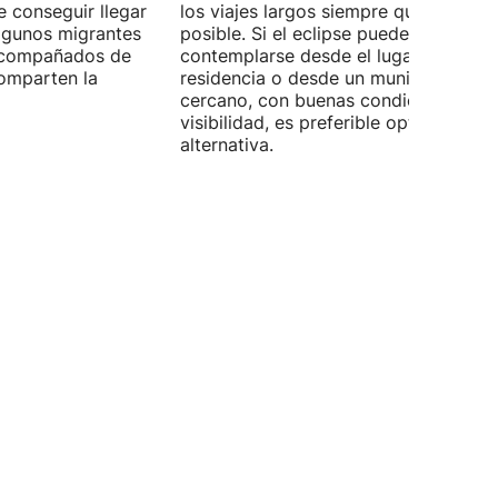
e conseguir llegar
los viajes largos siempre que sea
Algunos migrantes
posible. Si el eclipse puede
 acompañados de
contemplarse desde el lugar de
omparten la
residencia o desde un municipio
cercano, con buenas condiciones de
visibilidad, es preferible optar por es
alternativa.