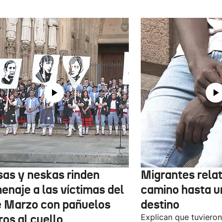
sas y neskas rinden
Migrantes rela
enaje a las víctimas del
camino hasta u
e Marzo con pañuelos
destino
ros al cuello
Explican que tuvieron