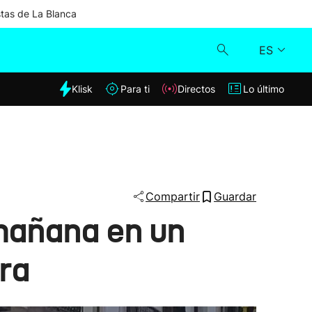
stas de La Blanca
ES
dia
Klisk
Para ti
Directos
Lo último
Klisk
Directos
Para ti
Compartir
Guardar
 mañana en un
Lo último
rra