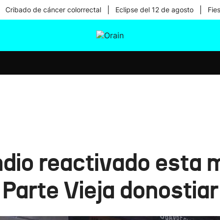
|
|
Cribado de cáncer colorrectal
Eclipse del 12 de agosto
Fie
tura
Ikusmiran
Egural
Salud
Tecnología
ndio reactivado esta
 Parte Vieja donostia