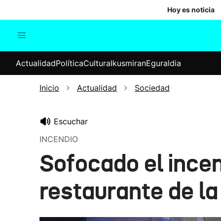
Hoy es noticia
Actualidad
Política
Cul
Actualidad
Política
Cultura
Ikusmiran
Eguraldia
Sociedad
Elecciones
Economía
Inicio
Actualidad
Sociedad
Internacional
Escuchar
INCENDIO
Sofocado el ince
restaurante de la