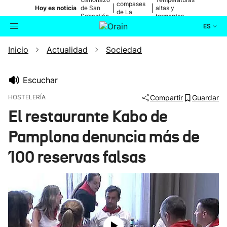
compases
|
|
Hoy es noticia
de San
altas y
de La
Sebastián
tormentas
Blanca
ES
Inicio
Actualidad
Sociedad
Actualidad
Buscador
Política
Escuchar
HOSTELERÍA
Compartir
Guardar
Cultura
El restaurante Kabo de
Pamplona denuncia más de
Ikusmiran
100 reservas falsas
Eguraldia