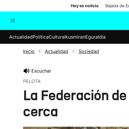
Hoy es noticia
Bajada de Ed
Actualidad
Política
Cul
Actualidad
Política
Cultura
Ikusmiran
Eguraldia
Sociedad
Elecciones
Economía
Inicio
Actualidad
Sociedad
Internacional
Escuchar
PELOTA
La Federación de 
cerca