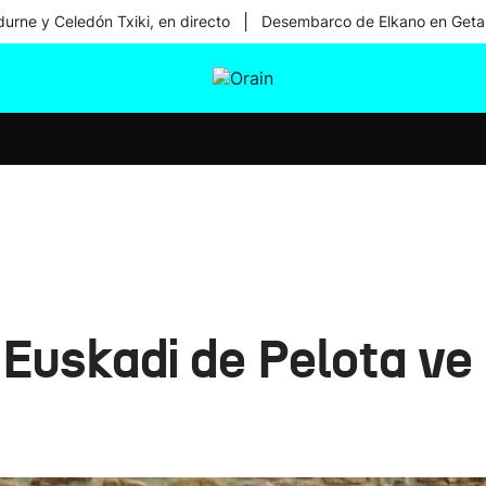
|
urne y Celedón Txiki, en directo
Desembarco de Elkano en Geta
tura
Ikusmiran
Egural
Salud
Tecnología
Euskadi de Pelota ve 