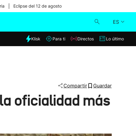
|
ria
Eclipse del 12 de agosto
ES
dia
Klisk
Para ti
Directos
Lo último
Klisk
Directos
Para ti
Compartir
Guardar
la oficialidad más
Lo último