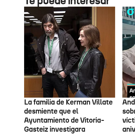
Te puede interesar
La familia de Kerman Villate
And
desmiente que el
sob
Ayuntamiento de Vitoria-
víc
Gasteiz investigara
aniv