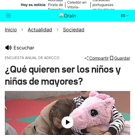
Celedón en
|
|
Hoy es noticia
Pirata de
portuguesas
Vitoria-
Donostia
en las playas
Gasteiz
ES
Inicio
Actualidad
Sociedad
Actualidad
Buscador
Política
Escuchar
ENCUESTA ANUAL DE ADECCO
Compartir
Guardar
Cultura
¿Qué quieren ser los niños y
niñas de mayores?
Ikusmiran
Eguraldia