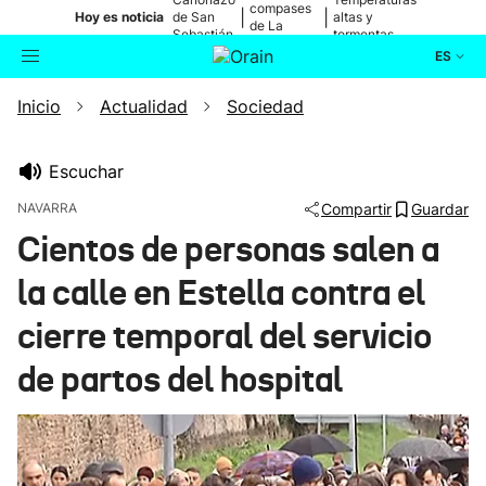
compases
|
|
Hoy es noticia
de San
altas y
de La
Sebastián
tormentas
Blanca
ES
Inicio
Actualidad
Sociedad
Actualidad
Buscador
Política
Escuchar
NAVARRA
Compartir
Guardar
Cultura
Cientos de personas salen a
la calle en Estella contra el
Ikusmiran
cierre temporal del servicio
Eguraldia
de partos del hospital