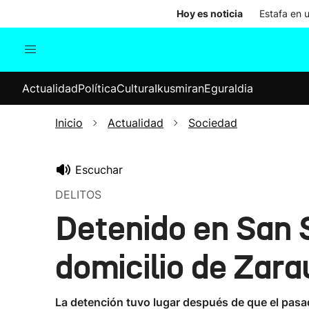
Hoy es noticia
Estafa en 
Actualidad
Política
Cul
Actualidad
Política
Cultura
Ikusmiran
Eguraldia
Sociedad
Elecciones
Economía
Inicio
Actualidad
Sociedad
Internacional
Escuchar
DELITOS
Detenido en San 
domicilio de Zara
La detención tuvo lugar después de que el pasad