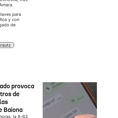
 Amara.
llaves para
años y con
zgado de
rautz
cado provoca
tros de
las
e Baiona
 horas, la A-63