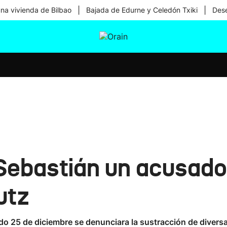
|
|
una vivienda de Bilbao
Bajada de Edurne y Celedón Txiki
Dese
tura
Ikusmiran
Egural
Salud
Tecnología
Sebastián un acusado 
utz
o 25 de diciembre se denunciara la sustracción de diversa