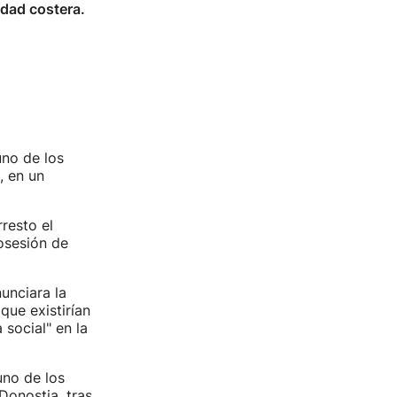
idad costera.
uno de los
, en un
resto el
osesión de
unciara la
que existirían
 social" en la
uno de los
Donostia, tras