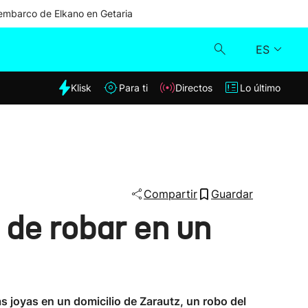
mbarco de Elkano en Getaria
ES
dia
Klisk
Para ti
Directos
Lo último
Klisk
Directos
Para ti
Compartir
Guardar
de robar en un
Lo último
s joyas en un domicilio de Zarautz, un robo del