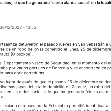
iales, lo que ha generado "cierta alarma social" en la local
30/12/2023 - 13:55
rtzaintza detuvieron el pasado jueves en San Sebastián a 
es de un robo de joyas cometido el lunes, 25 de diciembre
rautz (Gipuzkoa).
el Departamento vasco de Seguridad, en el momento del ar
ba por varios portales de Donostia y se encontraba en p
do para abrir cerraduras.
uvo lugar después de que el pasado 25 de diciembre se den
diversas joyas del citado domicilio de Zarautz, un robo del 
es en las redes sociales, lo que ha generado "cierta alarma
ra.
n iniciada entonces por la Ertzaintza permitió identificar a 
es de la sustracción, que ha sido arrestado este jueves en 