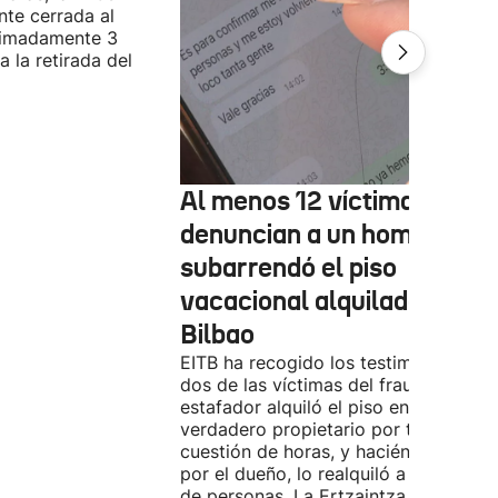
te cerrada al
ximadamente 3
 la retirada del
Al menos 12 víctimas
denuncian a un hombre qu
subarrendó el piso
vacacional alquilado en
Bilbao
EITB ha recogido los testimonios de
dos de las víctimas del fraude. El
estafador alquiló el piso en Airbnb a 
verdadero propietario por tres días. 
cuestión de horas, y haciéndose pasa
por el dueño, lo realquiló a una doce
de personas. La Ertzaintza investiga 