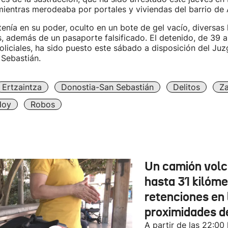
ientras merodeaba por portales y viviendas del barrio de
enía en su poder, oculto en un bote de gel vacío, diversas 
s, además de un pasaporte falsificado. El detenido, de 39 
liciales, ha sido puesto este sábado a disposición del Ju
 Sebastián.
Ertzaintza
Donostia-San Sebastián
Delitos
Za
Hoy
Robos
Un camión vol
hasta 31 kilóme
retenciones en 
proximidades d
A partir de las 22:00