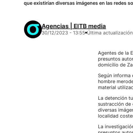
que existirían diversas imágenes en las redes soc
Agencias | EITB media
30/12/2023 - 13:55
Última actualización
Agentes de la E
presuntos autor
domicilio de Za
Según informa 
hombre merodea
material utiliza
La detención t
sustracción de 
diversas imágen
localidad coste
La investigació
presuntos autor