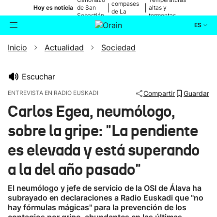
compases
|
|
Hoy es noticia
de San
altas y
de La
Sebastián
tormentas
Blanca
ES
Inicio
Actualidad
Sociedad
Actualidad
Buscador
Política
Escuchar
ENTREVISTA EN RADIO EUSKADI
Compartir
Guardar
Cultura
Carlos Egea, neumólogo,
sobre la gripe: "La pendiente
Ikusmiran
es elevada y está superando
Eguraldia
a la del año pasado"
El neumólogo y jefe de servicio de la OSI de Álava ha
subrayado en declaraciones a Radio Euskadi que "no
hay fórmulas mágicas" para la prevención de los