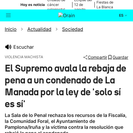
Fiestas de
|
|
Hoy es noticia
cáncer
12 de
La Blanca
colorrectal
agosto
ES
Inicio
Actualidad
Sociedad
Actualidad
Buscador
Política
Escuchar
VIOLENCIA MACHISTA
Compartir
Guardar
Cultura
El Supremo avala la rebaja de
pena a un condenado de La
Ikusmiran
Manada por la ley de 'solo sí
Eguraldia
es sí'
La Sala de lo Penal rechaza los recursos de la Fiscalía,
la Comunidad Foral, el Ayuntamiento de
Pamplona/Iruña y la víctima contra la resolución que