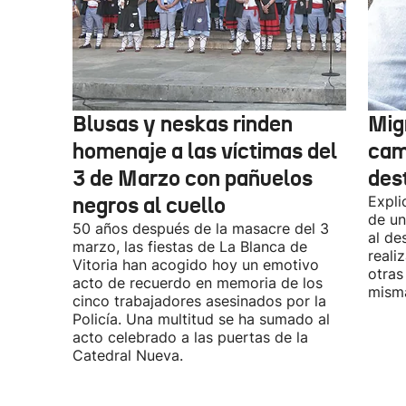
Blusas y neskas rinden
Mig
homenaje a las víctimas del
cam
3 de Marzo con pañuelos
des
negros al cuello
Expli
de un
50 años después de la masacre del 3
al de
marzo, las fiestas de La Blanca de
reali
Vitoria han acogido hoy un emotivo
otras
acto de recuerdo en memoria de los
misma
cinco trabajadores asesinados por la
Policía. Una multitud se ha sumado al
acto celebrado a las puertas de la
Catedral Nueva.