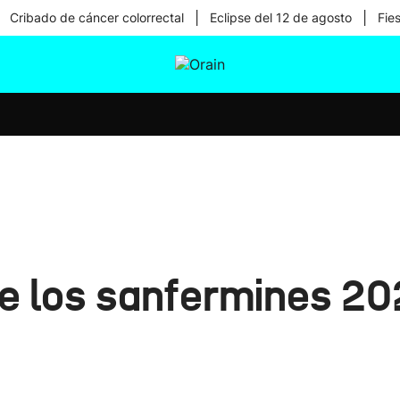
|
|
Cribado de cáncer colorrectal
Eclipse del 12 de agosto
Fie
tura
Ikusmiran
Egural
Salud
Tecnología
de los sanfermines 2