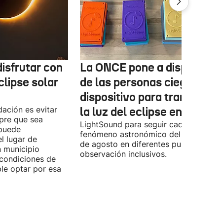
isfrutar con
La ONCE pone a disposició
clipse solar
de las personas ciegas un
dispositivo para transform
ación es evitar
la luz del eclipse en sonido
mpre que sea
LightSound para seguir cada fase del
 puede
fenómeno astronómico del próximo 1
l lugar de
de agosto en diferentes puntos de
n municipio
observación inclusivos.
condiciones de
ible optar por esa