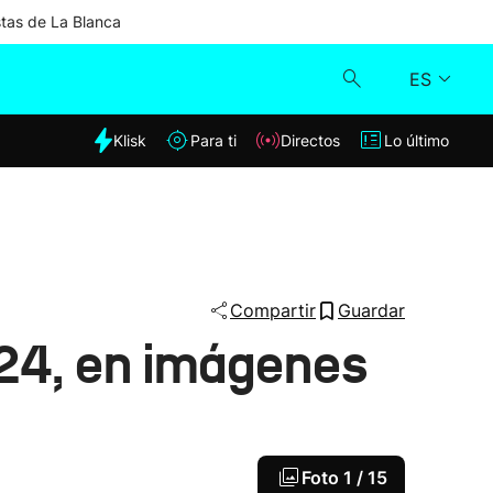
stas de La Blanca
ES
dia
Klisk
Para ti
Directos
Lo último
Klisk
Directos
Para ti
Compartir
Guardar
024, en imágenes
Lo último
Foto
1 / 15