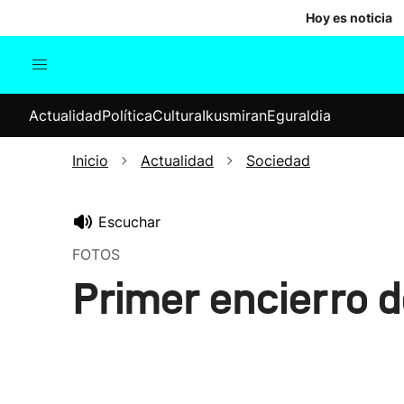
Hoy es noticia
Actualidad
Política
Cul
Actualidad
Política
Cultura
Ikusmiran
Eguraldia
Sociedad
Elecciones
Economía
Inicio
Actualidad
Sociedad
Internacional
Escuchar
FOTOS
Primer encierro 