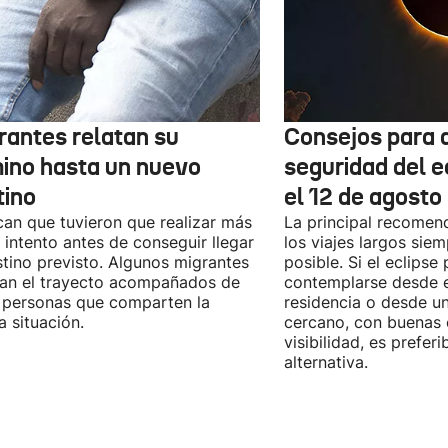
rantes relatan su
Consejos para d
ino hasta un nuevo
seguridad del e
tino
el 12 de agosto
can que tuvieron que realizar más
La principal recomend
 intento antes de conseguir llegar
los viajes largos sie
stino previsto. Algunos migrantes
posible. Si el eclipse
zan el trayecto acompañados de
contemplarse desde e
 personas que comparten la
residencia o desde u
 situación.
cercano, con buenas 
visibilidad, es prefer
alternativa.