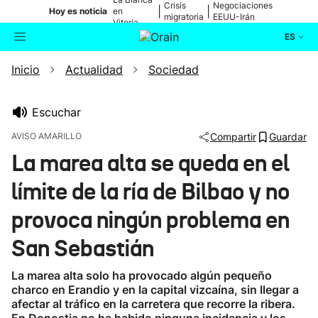
Crisis
Negociaciones
|
|
Hoy es noticia
en
migratoria
EEUU-Irán
Vitoria-
Gasteiz
ES
Inicio
Actualidad
Sociedad
Actualidad
Buscador
Política
Escuchar
AVISO AMARILLO
Compartir
Guardar
Cultura
La marea alta se queda en el
límite de la ría de Bilbao y no
Ikusmiran
provoca ningún problema en
Eguraldia
San Sebastián
La marea alta solo ha provocado algún pequeño
charco en Erandio y en la capital vizcaína, sin llegar a
afectar al tráfico en la carretera que recorre la ribera.