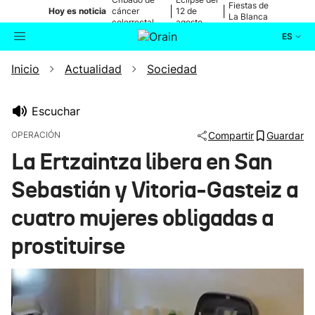
Fiestas de
|
|
Hoy es noticia
cáncer
12 de
La Blanca
colorrectal
agosto
ES
Inicio
Actualidad
Sociedad
Actualidad
Buscador
Política
Escuchar
OPERACIÓN
Compartir
Guardar
Cultura
La Ertzaintza libera en San
Sebastián y Vitoria-Gasteiz a
Ikusmiran
cuatro mujeres obligadas a
Eguraldia
prostituirse