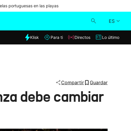
las portuguesas en las playas
ES
dia
Klisk
Para ti
Directos
Lo último
Klisk
Directos
Para ti
Compartir
Guardar
enza debe cambiar
Lo último