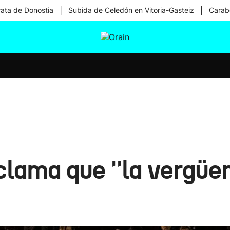
|
|
rata de Donostia
Subida de Celedón en Vitoria-Gasteiz
Carabe
tura
Ikusmiran
Egural
Salud
Tecnología
clama que ''la vergü