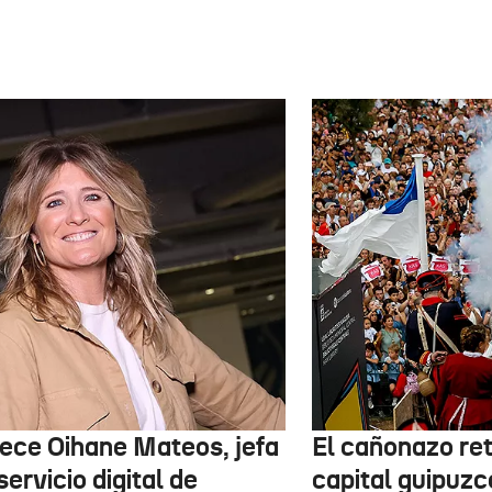
lece Oihane Mateos, jefa
El cañonazo re
servicio digital de
capital guipuzc