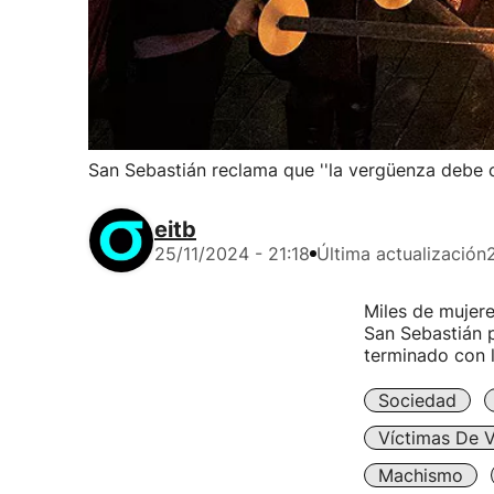
San Sebastián reclama que ''la vergüenza debe 
eitb
25/11/2024 - 21:18
Última actualización
Miles de mujere
San Sebastián p
terminado con l
Sociedad
Víctimas De V
Machismo