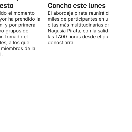
iesta
Concha este lunes
ucido el momento
El abordaje pirata reunirá de nuevo a
ayor ha prendido la
miles de participantes en una de las
n, y por primera
citas más multitudinarias de la Aste
ho grupos de
Nagusia Pirata, con la salida prevista
an tomado el
las 17:00 horas desde el puerto
les, a los que
donostiarra.
 miembros de la
l.