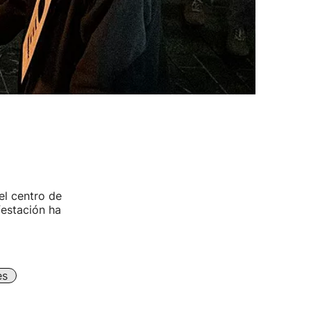
el centro de
festación ha
es