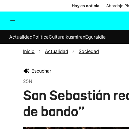
Hoy es noticia
Abordaje Pi
Actualidad
Política
Cul
Actualidad
Política
Cultura
Ikusmiran
Eguraldia
Sociedad
Elecciones
Economía
Inicio
Actualidad
Sociedad
Internacional
Escuchar
25N
San Sebastián re
de bando''