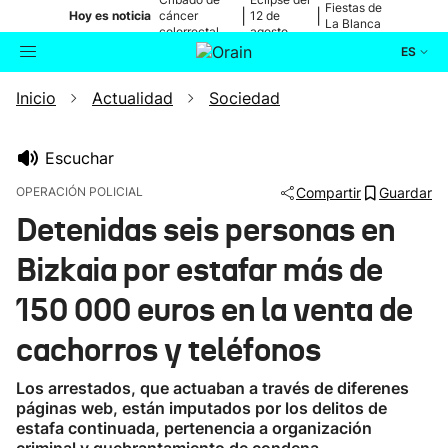
Fiestas de
|
|
Hoy es noticia
cáncer
12 de
La Blanca
colorrectal
agosto
ES
Inicio
Actualidad
Sociedad
Actualidad
Buscador
Política
Escuchar
OPERACIÓN POLICIAL
Compartir
Guardar
Cultura
Detenidas seis personas en
Bizkaia por estafar más de
Ikusmiran
150 000 euros en la venta de
Eguraldia
cachorros y teléfonos
Los arrestados, que actuaban a través de diferenes
páginas web, están imputados por los delitos de
estafa continuada, pertenencia a organización