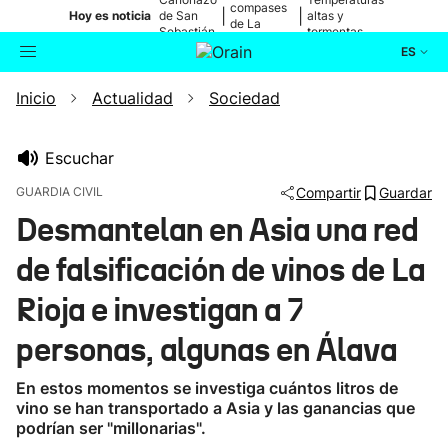
compases
|
|
Hoy es noticia
de San
altas y
de La
Sebastián
tormentas
Blanca
ES
Inicio
Actualidad
Sociedad
Actualidad
Buscador
Política
Escuchar
GUARDIA CIVIL
Compartir
Guardar
Cultura
Desmantelan en Asia una red
de falsificación de vinos de La
Ikusmiran
Rioja e investigan a 7
Eguraldia
personas, algunas en Álava
En estos momentos se investiga cuántos litros de
vino se han transportado a Asia y las ganancias que
podrían ser "millonarias".