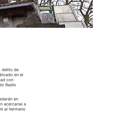
 delito de
bicado en el
tad con
ado Radio
edarán en
án acercarse a
ni al hermano