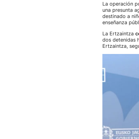
La operación po
una presunta ag
destinado a niñ
enseñanza públ
La Ertzaintza
c
dos detenidas h
Ertzaintza, seg