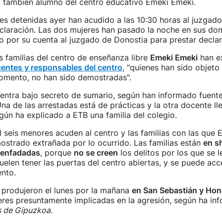
, también alumno del centro educativo Emeki Emeki.
s detenidas ayer han acudido a las 10:30 horas al juzgad
claración. Las dos mujeres han pasado la noche en sus domi
 por su cuenta al juzgado de Donostia para prestar declar
as familias del centro de enseñanza libre
Emeki Emeki
han e
centes y responsables del centro
, "quienes han sido objet
momento, no han sido demostradas".
entra bajo secreto de sumario, según han informado fuente
Una de las arrestadas está de prácticas y la otra docente l
egún ha explicado a ETB una familia del colegio.
d seis menores acuden al centro y las familias con las que
ostrado extrañada por lo ocurrido. Las familias están
en s
 enfadadas
, porque
no se creen
los delitos por los que se l
elen tener las puertas del centro abiertas, y se puede acc
nto.
 produjeron el lunes por la mañana
en San Sebastián y Hond
eres presuntamente implicadas en la agresión, según ha in
s de Gipuzkoa
.