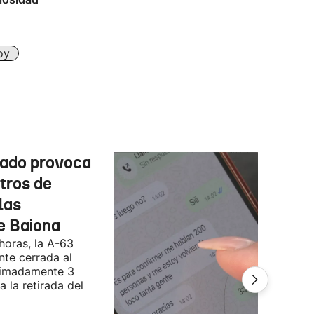
oy
cado provoca
tros de
las
e Baiona
 horas, la A-63
te cerrada al
ximadamente 3
 la retirada del