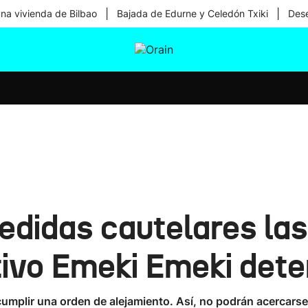
|
|
una vivienda de Bilbao
Bajada de Edurne y Celedón Txiki
Dese
tura
Ikusmiran
Egural
Salud
Tecnología
edidas cautelares la
tivo Emeki Emeki dete
umplir una orden de alejamiento. Así, no podrán acercarse