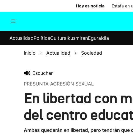
Hoy es noticia
Estafa en 
Actualidad
Política
Cul
Actualidad
Política
Cultura
Ikusmiran
Eguraldia
Sociedad
Elecciones
Economía
Inicio
Actualidad
Sociedad
Internacional
Escuchar
PRESUNTA AGRESIÓN SEXUAL
En libertad con m
del centro educa
Ambas quedarán en libertad, pero tendrán que c