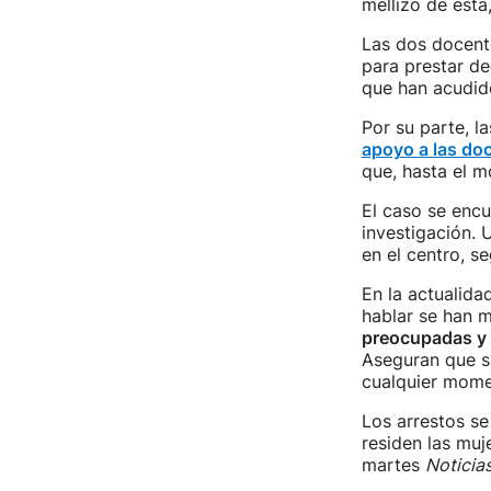
mellizo de esta
Las dos docente
para prestar de
que han acudido
Por su parte, l
apoyo a las do
que, hasta el 
El caso se encu
investigación. 
en el centro, s
En la actualida
hablar se han m
preocupadas y
Aseguran que su
cualquier mome
Los arrestos se
residen las muj
martes
Noticia