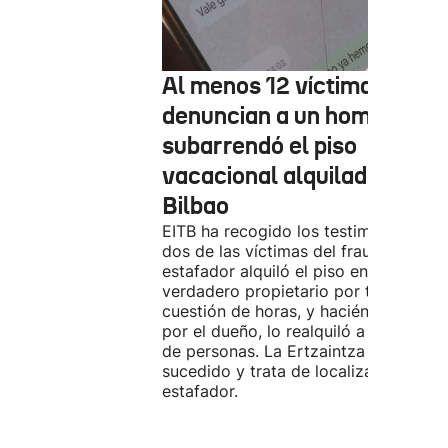
Al menos 12 víctimas
denuncian a un hombre qu
subarrendó el piso
vacacional alquilado en
Bilbao
EITB ha recogido los testimonios de
dos de las víctimas del fraude. El
estafador alquiló el piso en Airbnb a 
verdadero propietario por tres días. 
cuestión de horas, y haciéndose pasa
por el dueño, lo realquiló a una doce
de personas. La Ertzaintza investiga 
sucedido y trata de localizar al
estafador.