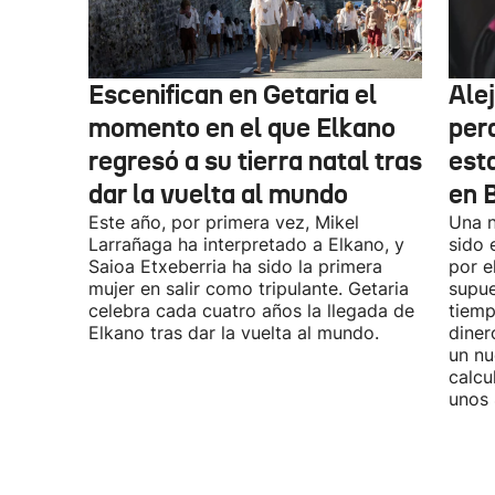
Escenifican en Getaria el
Ale
momento en el que Elkano
per
regresó a su tierra natal tras
esta
dar la vuelta al mundo
en 
Este año, por primera vez, Mikel
Una n
Larrañaga ha interpretado a Elkano, y
sido 
Saioa Etxeberria ha sido la primera
por e
mujer en salir como tripulante. Getaria
supue
celebra cada cuatro años la llegada de
tiemp
Elkano tras dar la vuelta al mundo.
diner
un nu
calcu
unos 