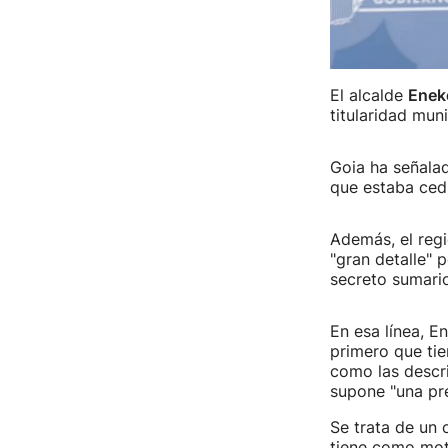
El alcalde
Enek
titularidad mun
Goia ha señalad
que estaba cedi
Además, el regi
"gran detalle" 
secreto sumario
En esa línea, E
primero que ti
como las descri
supone "una pr
Se trata de un 
tiene como mot