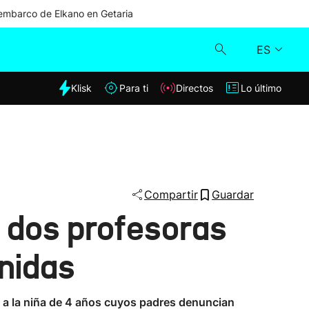
mbarco de Elkano en Getaria
ES
dia
Klisk
Para ti
Directos
Lo último
Klisk
Directos
Para ti
Compartir
Guardar
s dos profesoras
Lo último
nidas
 a la niña de 4 años cuyos padres denuncian