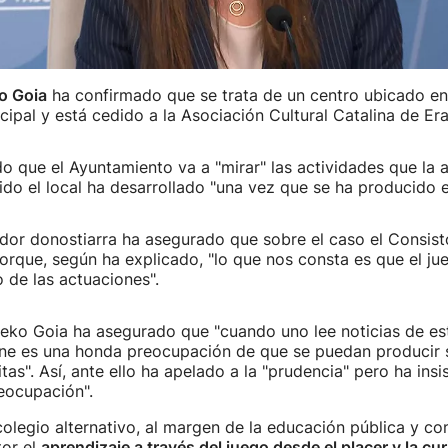
o Goia
ha confirmado que se trata de un centro ubicado en 
icipal y está cedido a la Asociación Cultural Catalina de Era
o que el Ayuntamiento va a "mirar" las actividades que la a
do el local ha desarrollado "una vez que se ha producido es
dor donostiarra ha asegurado que sobre el caso el Consisto
porque, según ha explicado, "lo que nos consta es que el j
 de las actuaciones".
neko Goia ha asegurado que "cuando uno lee noticias de est
ene es una honda preocupación de que se puedan producir 
tas". Así, ante ello ha apelado a la "prudencia" pero ha insi
eocupación".
colegio alternativo, al margen de la educación pública y co
or el
aprendizaje a través del juego desde el placer y la cu