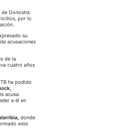
o de Donostia
cilios, por lo
ación.
xpresado su
o de acusaciones
s de la
leva cuatro años
 ETB ha podido
hock,
es acusa.
eder a él en
arribia,
donde
formado este