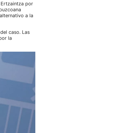
 Ertzaintza por
uipuzcoana
lternativo a la
del caso. Las
por la