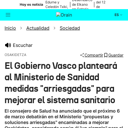
Edurne y
del 12
|
|
Hoy es noticia
de Elkano
Celedón Txiki,
de
en Getaria
en directo
agosto
ES
Inicio
Actualidad
Sociedad
Actualidad
Buscador
Política
Escuchar
OSAKIDETZA
Compartir
Guardar
Cultura
El Gobierno Vasco planteará
al Ministerio de Sanidad
Ikusmiran
medidas "arriesgadas" para
Eguraldia
mejorar el sistema sanitario
El consejero de Salud ha anunciado que el próximo 6
de marzo debatirán en el Ministerio "propuestas y
soluciones arriesgadas" encaminadas a mejorar