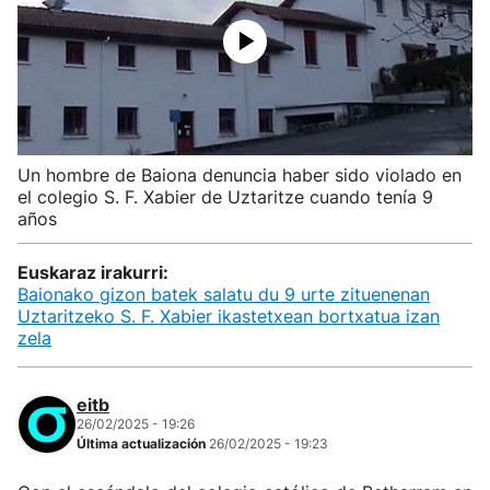
Un hombre de Baiona denuncia haber sido violado en
el colegio S. F. Xabier de Uztaritze cuando tenía 9
años
Euskaraz irakurri:
Baionako gizon batek salatu du 9 urte zituenenan
Uztaritzeko S. F. Xabier ikastetxean bortxatua izan
zela
eitb
26/02/2025 - 19:26
Última actualización
26/02/2025 - 19:23