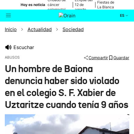
Fiestas de
|
|
Hoy es noticia
cáncer
12 de
La Blanca
colorrectal
agosto
ES
Inicio
Actualidad
Sociedad
Actualidad
Buscador
Política
Escuchar
ABUSOS
Compartir
Guardar
Cultura
Un hombre de Baiona
denuncia haber sido violado
Ikusmiran
en el colegio S. F. Xabier de
Eguraldia
Uztaritze cuando tenía 9 años