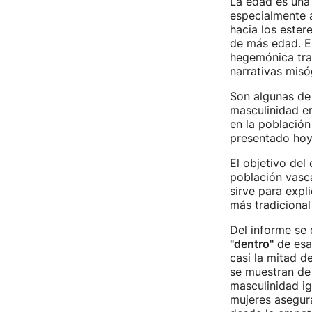
La edad es una 
especialmente a
hacia los ester
de más edad. E
hegemónica trad
narrativas misó
Son algunas de 
masculinidad en
en la població
presentado hoy 
El objetivo del 
población vasc
sirve para expl
más tradicional
Del informe se 
"dentro"
de esa 
casi la mitad d
se muestran de
masculinidad ig
mujeres asegur