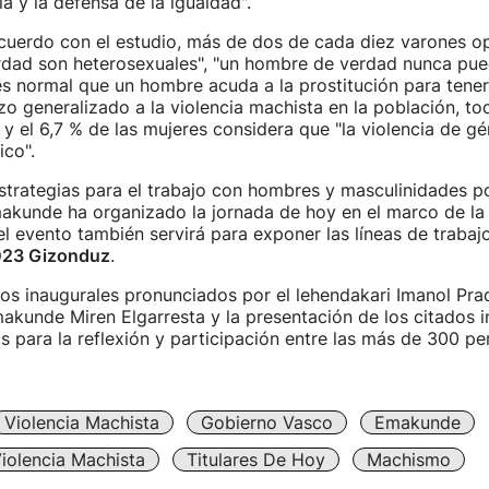
a y la defensa de la igualdad".
cuerdo con el estudio, más de dos de cada diez varones op
dad son heterosexuales", "un hombre de verdad nunca pue
s normal que un hombre acuda a la prostitución para tene
zo generalizado a la violencia machista en la población, to
y el 6,7 % de las mujeres considera que "la violencia de gé
ico".
"Estrategias para el trabajo con hombres y masculinidades p
akunde ha organizado la jornada de hoy en el marco de la i
el evento también servirá para exponer las líneas de trabajo
023 Gizonduz
.
sos inaugurales pronunciados por el lehendakari Imanol Prad
akunde Miren Elgarresta y la presentación de los citados i
s para la reflexión y participación entre las más de 300 p
Violencia Machista
Gobierno Vasco
Emakunde
iolencia Machista
Titulares De Hoy
Machismo