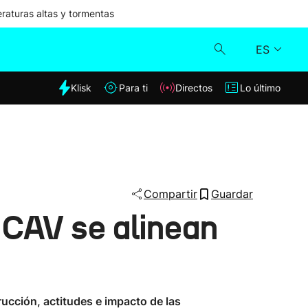
aturas altas y tormentas
ES
dia
Klisk
Para ti
Directos
Lo último
Klisk
Directos
Para ti
Compartir
Guardar
 CAV se alinean
Lo último
ucción, actitudes e impacto de las