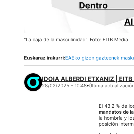
"La caja de la masculinidad". Foto: EITB Media
Euskaraz irakurri:
EAEko gizon gazteenek maskul
IDOIA ALBERDI ETXANIZ | EITB
28/02/2025 - 10:48
Última actualizació
El 43,2 % de l
mandatos de la 
la hombría y lo
posición interm