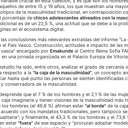
variable crucial en esta cuestión, y es que son los hombre
quellos de entre 15 y 19 años, los que muestran una mayor
eotipos de la masculinidad tradicional, en contraposición 
l porcentaje de
chicos adolescentes alineados con la masc
icional es de un 22,5 %, una actitud que se debe a la proli
ginas en el ecosistema digital.
las conclusiones más relevantes extraídas del informe "La 
 el País Vasco. Construcción, actitudes e impacto de las 
n vasca" encargado por
Emakunde
al Centro Reina Sofia F
en una jornada organizada en el Palacio Europa de Vitoria
estudio ha sido, entre otros, analizar el grado de cercanía o
a respecto a la
"la caja de la masculinidad"
, un concepto an
icar hasta qué punto las personas se sienten identificadas c
 y conservadora de la masculinidad.
desprende que el 7 % de los hombres y el 2,1 % de las muje
caja imaginaria y tienen visiones de la masculinidad más tr
e los hombres (el 49,8 %) afirman estar
"al borde"
de la caja
 acuerdo con los mandatos tradicionales, pero tampoco se 
ualitaria"; y finalmente, el 43,3 % de los hombres y el 73,6 
an estar
"fuera"
de ese espacio y "procuran adoptar model