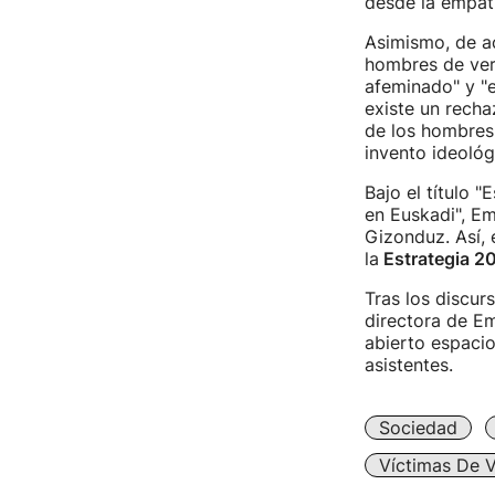
desde la empatí
Asimismo, de a
hombres de ver
afeminado" y "e
existe un recha
de los hombres 
invento ideológ
Bajo el título 
en Euskadi", Em
Gizonduz. Así, 
la
Estrategia 2
Tras los discur
directora de Em
abierto espacio
asistentes.
Sociedad
Víctimas De V