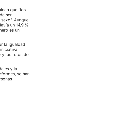
inan que "los
de ser
r sexo". Aunque
davía un 14,9 %
nero es un
or la igualdad
niciativa
 y los retos de
ales y la
nformes, se han
ersonas