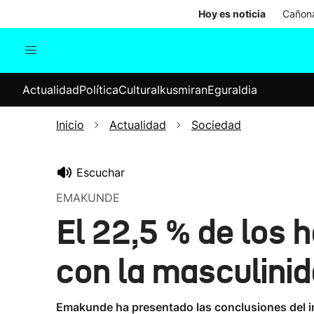
Hoy es noticia
Cañona
Actualidad
Política
Cul
Actualidad
Política
Cultura
Ikusmiran
Eguraldia
Sociedad
Elecciones
Economía
Inicio
Actualidad
Sociedad
Internacional
Escuchar
EMAKUNDE
El 22,5 % de los 
con la masculinid
Emakunde ha presentado las conclusiones del inf