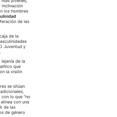
s más jóvenes,
 inclinación
con los hombres
ulinidad
feración de las
caja de la
masculinidades
AD Juventud y
.
 lejanía de la
alítico que
on la visión
res se sitúan
adicionales;
 con lo que "no
alinea con una
% de las
os de género