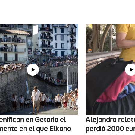
nifican en Getaria el
Alejandra rela
ento en el que Elkano
perdió 2000 eur