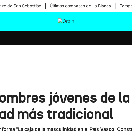
|
|
zo de San Sebastián
Últimos compases de La Blanca
Temper
tura
Ikusmiran
Egural
Salud
Tecnología
hombres jóvenes de la
ad más tradicional
orma "La caja de la masculinidad en el País Vasco. Constr