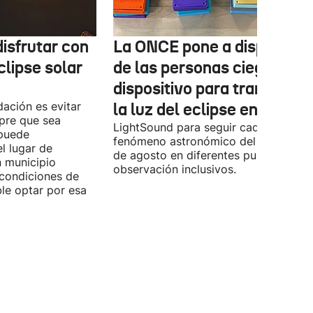
isfrutar con
La ONCE pone a disposició
clipse solar
de las personas ciegas un
dispositivo para transform
ación es evitar
la luz del eclipse en sonido
mpre que sea
LightSound para seguir cada fase del
 puede
fenómeno astronómico del próximo 1
l lugar de
de agosto en diferentes puntos de
n municipio
observación inclusivos.
condiciones de
ible optar por esa