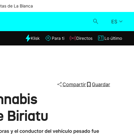
stas de La Blanca
ES
dia
Klisk
Para ti
Directos
Lo último
Klisk
Directos
Para ti
Compartir
Guardar
nnabis
Lo último
 Biriatu
oras y el conductor del vehículo pesado fue