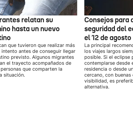
rantes relatan su
Consejos para d
ino hasta un nuevo
seguridad del e
tino
el 12 de agosto
can que tuvieron que realizar más
La principal recomend
 intento antes de conseguir llegar
los viajes largos sie
stino previsto. Algunos migrantes
posible. Si el eclipse
zan el trayecto acompañados de
contemplarse desde e
 personas que comparten la
residencia o desde u
 situación.
cercano, con buenas 
visibilidad, es prefer
alternativa.