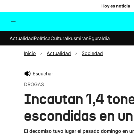
Hoy es noticia
Actualidad
Política
Cul
Actualidad
Política
Cultura
Ikusmiran
Eguraldia
Sociedad
Elecciones
Economía
Inicio
Actualidad
Sociedad
Internacional
Escuchar
DROGAS
Incautan 1,4 ton
escondidas en un
El decomiso tuvo lugar el pasado domingo en un 