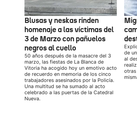
Blusas y neskas rinden
Mig
homenaje a las víctimas del
cam
3 de Marzo con pañuelos
des
negros al cuello
Expli
de un
50 años después de la masacre del 3
al de
marzo, las fiestas de La Blanca de
reali
Vitoria ha acogido hoy un emotivo acto
otras
de recuerdo en memoria de los cinco
misma
trabajadores asesinados por la Policía.
Una multitud se ha sumado al acto
celebrado a las puertas de la Catedral
Nueva.