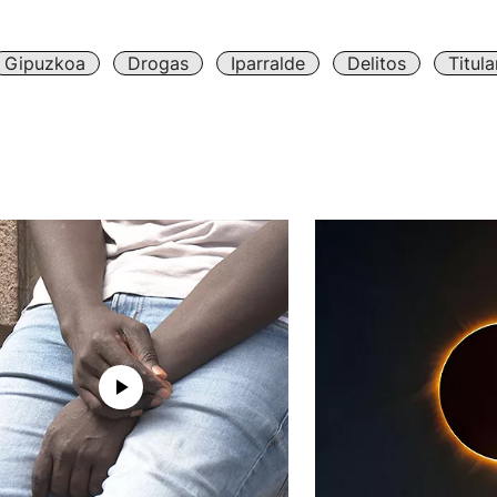
Gipuzkoa
Drogas
Iparralde
Delitos
Titul