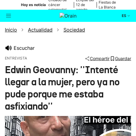
Fiestas de
|
|
Hoy es noticia
cáncer
12 de
La Blanca
colorrectal
agosto
ES
Inicio
Actualidad
Sociedad
Actualidad
Buscador
Política
Escuchar
ENTREVISTA
Compartir
Guardar
Cultura
Edwin Geovanny: ''Intenté
llegar a la mujer, pero ya no
Ikusmiran
pude porque me estaba
Eguraldia
asfixiando''