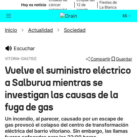
Fiestas de
|
|
Hoy es noticia
cáncer
12 de
La Blanca
colorrectal
agosto
ES
Inicio
Actualidad
Sociedad
Actualidad
Buscador
Política
Escuchar
VITORIA-GASTEIZ
Compartir
Guardar
Cultura
Vuelve el suministro eléctrico
a Salburua mientras se
Ikusmiran
investigan las causas de la
Eguraldia
fuga de gas
Un incendio, al parecer, causado por un escape de
gas provocó el colapso del centro de transformación
eléctrica del barrio vitoriano. Sin embargo, las llamas