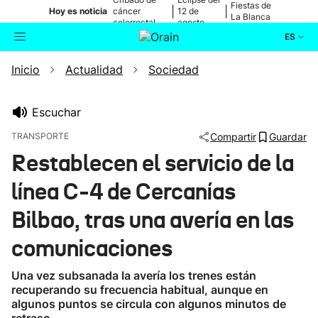
Fiestas de
|
|
Hoy es noticia
cáncer
12 de
La Blanca
colorrectal
agosto
ES
Inicio
Actualidad
Sociedad
Actualidad
Buscador
Política
Escuchar
TRANSPORTE
Compartir
Guardar
Cultura
Restablecen el servicio de la
línea C-4 de Cercanías
Ikusmiran
Bilbao, tras una avería en las
Eguraldia
comunicaciones
Una vez subsanada la avería los trenes están
recuperando su frecuencia habitual, aunque en
algunos puntos se circula con algunos minutos de