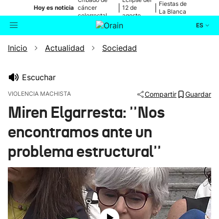
Fiestas de
|
|
Hoy es noticia
cáncer
12 de
La Blanca
colorrectal
agosto
ES
Inicio
Actualidad
Sociedad
Actualidad
Buscador
Política
Escuchar
VIOLENCIA MACHISTA
Compartir
Guardar
Cultura
Miren Elgarresta: ''Nos
encontramos ante un
Ikusmiran
problema estructural''
Eguraldia