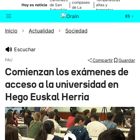
compases
|
|
Hoy es noticia
de San
altas y
de La
Sebastián
tormentas
Blanca
ES
Inicio
Actualidad
Sociedad
Actualidad
Buscador
Política
Escuchar
PAU
Compartir
Guardar
Cultura
Comienzan los exámenes de
acceso a la universidad en
Ikusmiran
Hego Euskal Herria
Eguraldia