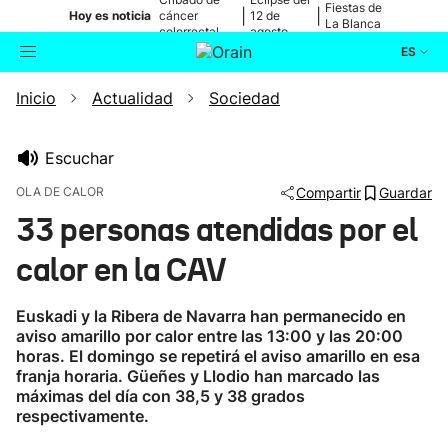
Fiestas de
|
|
Hoy es noticia
cáncer
12 de
La Blanca
colorrectal
agosto
ES
Inicio
Actualidad
Sociedad
Actualidad
Buscador
Política
Escuchar
OLA DE CALOR
Compartir
Guardar
Cultura
33 personas atendidas por el
calor en la CAV
Ikusmiran
Euskadi y la Ribera de Navarra han permanecido en
Eguraldia
aviso amarillo por calor entre las 13:00 y las 20:00
horas. El domingo se repetirá el aviso amarillo en esa
franja horaria. Güeñes y Llodio han marcado las
máximas del día con 38,5 y 38 grados
respectivamente.