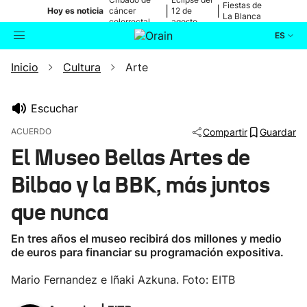
Fiestas de
|
|
Hoy es noticia
cáncer
12 de
La Blanca
colorrectal
agosto
ES
Inicio
Cultura
Arte
Actualidad
Buscador
Política
Escuchar
ACUERDO
Compartir
Guardar
Cultura
El Museo Bellas Artes de
Bilbao y la BBK, más juntos
Ikusmiran
que nunca
Eguraldia
En tres años el museo recibirá dos millones y medio
de euros para financiar su programación expositiva.
Mario Fernandez e Iñaki Azkuna. Foto: EITB