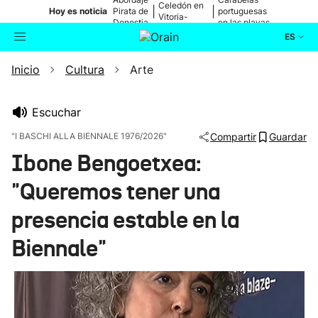
Celedón en
|
|
Hoy es noticia
Pirata de
portuguesas
Vitoria-
Donostia
en las playas
Gasteiz
ES
Inicio
Cultura
Arte
Actualidad
Buscador
Política
Escuchar
"I BASCHI ALLA BIENNALE 1976/2026"
Compartir
Guardar
Cultura
Ibone Bengoetxea:
"Queremos tener una
Ikusmiran
presencia estable en la
Eguraldia
Biennale"