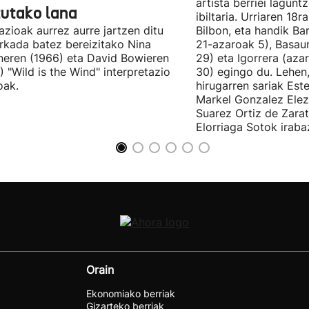
artista berriei lagun
tutako lana
ibiltaria. Urriaren 18
lazioak aurrez aurre jartzen ditu
Bilbon, eta handik Ba
kada batez bereizitako Nina
21-azaroak 5), Basaur
eren (1966) eta David Bowieren
29) eta Igorrera (az
) "Wild is the Wind" interpretazio
30) egingo du. Lehen,
oak.
hirugarren sariak Est
Markel Gonzalez Elez
Suarez Ortiz de Zara
Elorriaga Sotok irabaz
Orain
Ekonomiako berriak
Gizarteko berriak