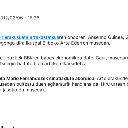
012/02/06 - 16:26
n erakusketa arrakastatsua
ren ondoren, Anselmo Guinea, 
egongo dira ikusgai Bilboko Arte Ederren museoan.
iek guztiek BBKren babes ekonomikoa dute. Gaur, museoar
tsi egin baitute bien arteko elkarkidetza.
eta Mario Fernandezek sinatu dute akordioa
. Arte erakunde
seoan bultzatu duen egitaraurik handiena da. Hiru urtean bi 
a jasoko du museoak.