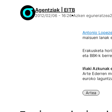
Agentziak | EITB
2012/02/06 - 16:26
Azken eguneratzea
2
Antonio Lopeze
maisuen lanak 
Erakusketa hor
eta BBK-k berre
Iñaki Azkunak 
Arte Ederren mu
euroko laguntz
Artea