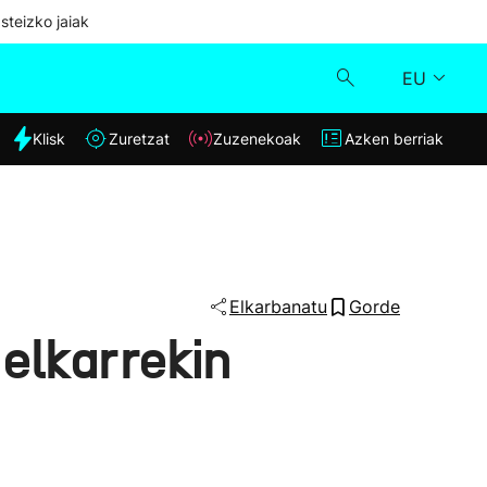
steizko jaiak
EU
dia
Klisk
Zuretzat
Zuzenekoak
Azken berriak
Klisk
Zuzenekoak
Zuretzat
Elkarbanatu
Gorde
elkarrekin
Azken berriak