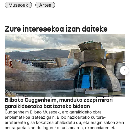
Museoak
Artea
Zure interesekoa izan daiteke
Bilboko Guggenheim, munduko zazpi mirari
garaikideetako bat izateko bidean
Guggenheim Bilbao Museoak, aro garaikideko obra
enblematikoa izateaz gain, Bilbo nazioarteko kultura-
erreferente gisa kokatzea ahalbidetu du, eta eragin sakon zein
onuragarria izan du inguruko turismoaren, ekonomiaren eta