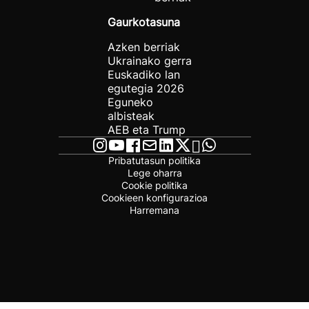
Gaurkotasuna
Azken berriak
Ukrainako gerra
Euskadiko lan
egutegia 2026
Eguneko
albisteak
AEB eta Trump
Pribatutasun politika
Lege oharra
Cookie politika
Cookieen konfigurazioa
Harremana