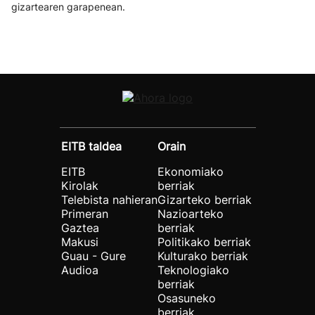
gizartearen garapenean.
EITB taldea
Orain
EITB
Ekonomiako
Kirolak
berriak
Telebista nahieran
Gizarteko berriak
Primeran
Nazioarteko
Gaztea
berriak
Makusi
Politikako berriak
Guau - Gure
Kulturako berriak
Audioa
Teknologiako
berriak
Osasuneko
berriak