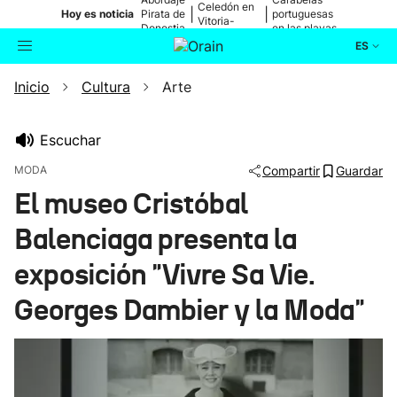
Celedón en
|
|
Hoy es noticia
Pirata de
portuguesas
Vitoria-
Donostia
en las playas
Gasteiz
ES
Inicio
Cultura
Arte
Actualidad
Buscador
Política
Escuchar
MODA
Compartir
Guardar
Cultura
El museo Cristóbal
Balenciaga presenta la
Ikusmiran
exposición "Vivre Sa Vie.
Eguraldia
Georges Dambier y la Moda"