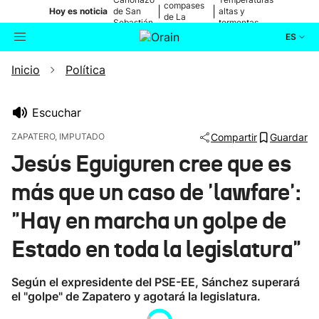
compases
|
|
Hoy es noticia
de San
altas y
de La
Sebastián
tormentas
Blanca
ES
Inicio
Política
Actualidad
Buscador
Política
Escuchar
ZAPATERO, IMPUTADO
Compartir
Guardar
Cultura
Jesús Eguiguren cree que es
más que un caso de 'lawfare':
Ikusmiran
"Hay en marcha un golpe de
Eguraldia
Estado en toda la legislatura"
Según el expresidente del PSE-EE, Sánchez superará
el "golpe" de Zapatero y agotará la legislatura.