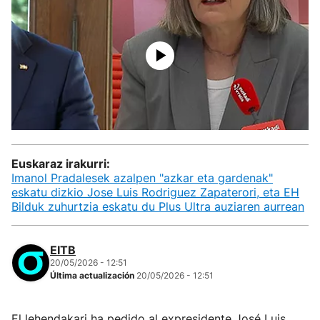
Euskaraz irakurri:
Imanol Pradalesek azalpen "azkar eta gardenak"
eskatu dizkio Jose Luis Rodriguez Zapaterori, eta EH
Bilduk zuhurtzia eskatu du Plus Ultra auziaren aurrean
EITB
20/05/2026 - 12:51
Última actualización
20/05/2026 - 12:51
El lehendakari ha pedido al expresidente José Luis