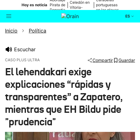
Celedón en
|
|
Hoy es noticia
Pirata de
portuguesas
Vitoria-
Donostia
en las playas
Gasteiz
ES
Inicio
Política
Actualidad
Buscador
Política
Escuchar
CASO PLUS ULTRA
Compartir
Guardar
Cultura
El lehendakari exige
explicaciones “rápidas y
Ikusmiran
transparentes” a Zapatero,
Eguraldia
mientras que EH Bildu pide
"prudencia"