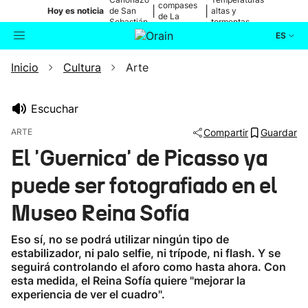
compases
|
|
Hoy es noticia
de San
altas y
de La
Sebastián
tormentas
Blanca
ES
Inicio
Cultura
Arte
Actualidad
Buscador
Política
Escuchar
ARTE
Compartir
Guardar
Cultura
El 'Guernica' de Picasso ya
puede ser fotografiado en el
Ikusmiran
Museo Reina Sofía
Eguraldia
Eso sí, no se podrá utilizar ningún tipo de
estabilizador, ni palo selfie, ni trípode, ni flash. Y se
seguirá controlando el aforo como hasta ahora. Con
esta medida, el Reina Sofía quiere "mejorar la
experiencia de ver el cuadro".