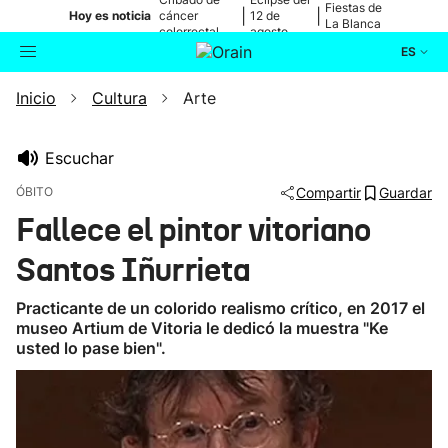
Fiestas de
|
|
Hoy es noticia
cáncer
12 de
La Blanca
colorrectal
agosto
ES
Inicio
Cultura
Arte
Actualidad
Buscador
Política
Escuchar
ÓBITO
Compartir
Guardar
Cultura
Fallece el pintor vitoriano
Santos Iñurrieta
Ikusmiran
Practicante de un colorido realismo crítico, en 2017 el
Eguraldia
museo Artium de Vitoria le dedicó la muestra "Ke
usted lo pase bien".