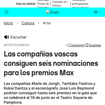
Celedón en
|
|
Hoy es noticia
Pirata de
portuguesas
Vitoria-
Donostia
en las playas
Gasteiz
ES
Inicio
Cultura
Arte
Actualidad
Buscador
Política
Escuchar
ARTES ESCÉNICAS
Compartir
Guardar
Cultura
Las compañías vascas
consiguen seis nominaciones
Ikusmiran
para los premios Max
Eguraldia
Las compañías Marie de Jongh, Tanttaka Teatroa y
Kukai Dantza y el escenógrafo José Luis Raymond
podrían conseguir hasta seis premios en la gala que
se celebrará el 16 de junio en el Teatro Gayarre de
Pamplona.