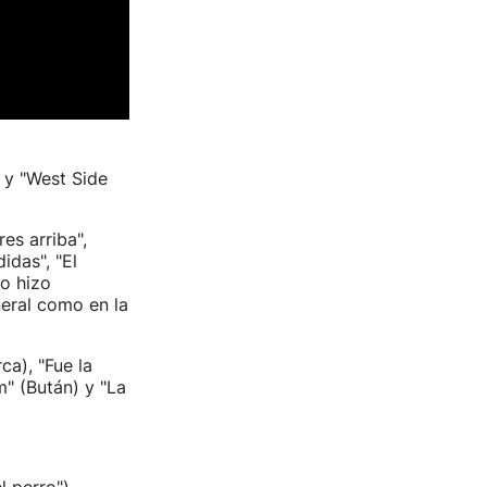
 y "West Side
es arriba",
idas", "El
mo hizo
neral como en la
ca), "Fue la
m" (Bután) y "La