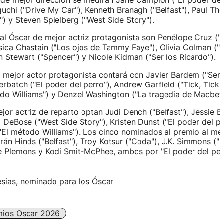
 de mejor dirección se medirán Jane Campion ("El poder del
chi ("Drive My Car"), Kenneth Branagh ("Belfast"), Paul 
a") y Steven Spielberg ("West Side Story").
al Óscar de mejor actriz protagonista son Penélope Cruz 
ssica Chastain ("Los ojos de Tammy Faye"), Olivia Colman ("
en Stewart ("Spencer") y Nicole Kidman ("Ser los Ricardo").
 mejor actor protagonista contará con Javier Bardem ("Ser 
batch ("El poder del perro"), Andrew Garfield ("Tick, Tick
do Williams") y Denzel Washington ("La tragedia de Macbet
ejor actriz de reparto optan Judi Dench ("Belfast"), Jessie B
a DeBose ("West Side Story"), Kristen Dunst ("El poder del p
("El método Williams"). Los cinco nominados al premio al m
rán Hinds ("Belfast"), Troy Kotsur ("Coda"), J.K. Simmons ("
e Plemons y Kodi Smit-McPhee, ambos por "El poder del pe
esias, nominado para los Óscar
mios Oscar 2026