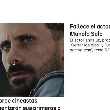
Fallece el acto
Manolo Solo
El actor andaluz, pro
“Cerrar los ojos” y “U
portuguesa”, tenía 62
orce cineastas
sentarán sus primeras o