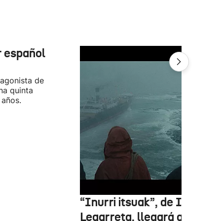
r español
tagonista de
na quinta
 años.
“Inurri itsuak”, de Igor
Legarreta, llegará a los