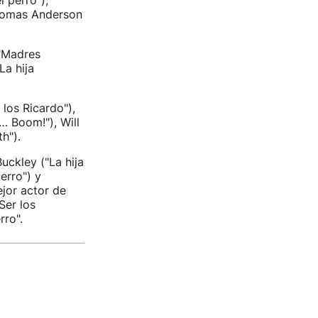
 perro"),
Thomas Anderson
("Madres
La hija
los Ricardo"),
… Boom!"), Will
h").
uckley ("La hija
erro") y
ejor actor de
Ser los
rro".