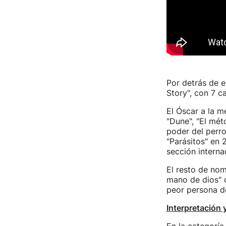
Por detrás de e
Story", con 7 c
El Óscar a la me
"Dune", "El méto
poder del perro
"Parásitos" en 
sección interna
El resto de nom
mano de dios" d
peor persona d
Interpretación 