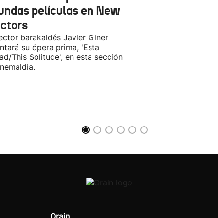
undas películas en New
ectors
rector barakaldés Javier Giner
ntará su ópera prima, 'Esta
ad/This Solitude', en esta sección
inemaldia.
Orain