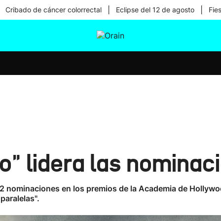
|
|
Cribado de cáncer colorrectal
Eclipse del 12 de agosto
Fie
tura
Ikusmiran
Egural
Salud
Tecnología
ro" lidera las nominac
2 nominaciones en los premios de la Academia de Hollywood
paralelas".