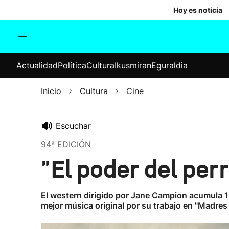
Hoy es noticia
Actualidad
Política
Cul
Actualidad
Política
Cultura
Ikusmiran
Eguraldia
Sociedad
Elecciones
Economía
Inicio
Cultura
Cine
Internacional
Escuchar
94ª EDICIÓN
"El poder del per
El western dirigido por Jane Campion acumula 1
mejor música original por su trabajo en "Madres 