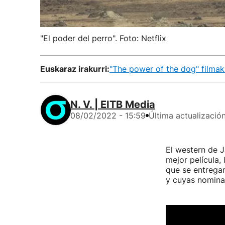
"El poder del perro". Foto: Netflix
Euskaraz irakurri:
"The power of the dog" filmak
N. V. | EITB Media
08/02/2022 - 15:59
Última actualizació
El western de
mejor película,
que se entrega
y cuyas nomina