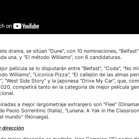
ste drama, se sitúan "Dune", con 10 nominaciones, "Belfast"
ada una, y "El método Williams", con 6 candidaturas.
jor película se lo disputarán entre "Belfast", "Coda", "No mir
do Williams", "Licorice Pizza", "El callejón de las almas perd
", "West Side Story" y la japonesa "Drive My Car", que, co
2020, competirá tanto en la categoría de mejor película ge
cional.
inadas a mejor largometraje extranjero son "Flee" (Dinamar
e Paolo Sorrentino (Italia), "Lunana: A Yak in the Classroo
el mundo" (Noruega).
y dirección