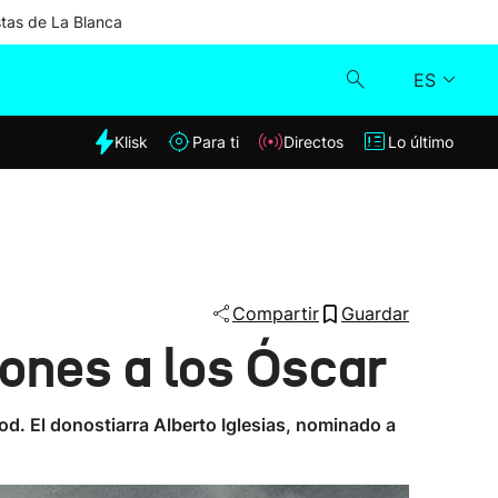
stas de La Blanca
ES
dia
Klisk
Para ti
Directos
Lo último
Klisk
Directos
Para ti
Compartir
Guardar
iones a los Óscar
Lo último
. El donostiarra Alberto Iglesias, nominado a