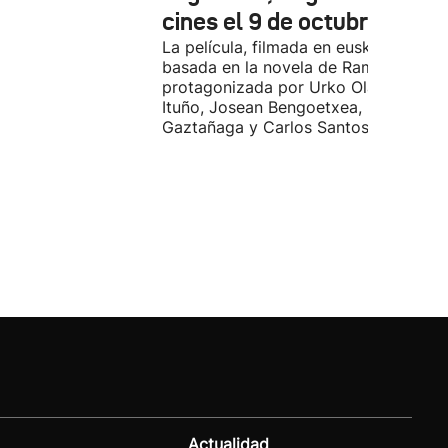
cines el 9 de octubre
La película, filmada en euskera, está
basada en la novela de Ramiro Pinilla
protagonizada por Urko Olazabal, Itz
Ituño, Josean Bengoetxea, Miren
Gaztañaga y Carlos Santos.
Actualidad