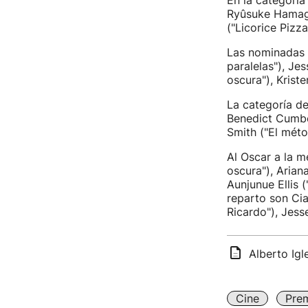
En la categoría
Ryûsuke Hamagu
("Licorice Pizz
Las nominadas 
paralelas"), Je
oscura"), Krist
La categoría de
Benedict Cumber
Smith ("El méto
Al Oscar a la m
oscura"), Arian
Aunjunue Ellis 
reparto son Cia
Ricardo"), Jess
Alberto Igl
Cine
Pre