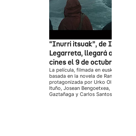
“Inurri itsuak”, de Igor
Legarreta, llegará a los
cines el 9 de octubre
La película, filmada en euskera, está
basada en la novela de Ramiro Pinilla
protagonizada por Urko Olazabal, Itz
Ituño, Josean Bengoetxea, Miren
Gaztañaga y Carlos Santos.