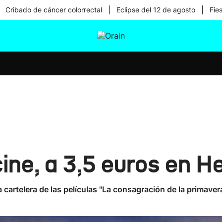
|
|
Cribado de cáncer colorrectal
Eclipse del 12 de agosto
Fie
tura
Ikusmiran
Egural
Salud
Tecnología
ine, a 3,5 euros en H
a cartelera de las películas "La consagración de la primavera