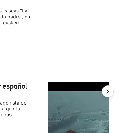
as vascas "La
ida padre", en
n euskera.
r español
tagonista de
na quinta
 años.