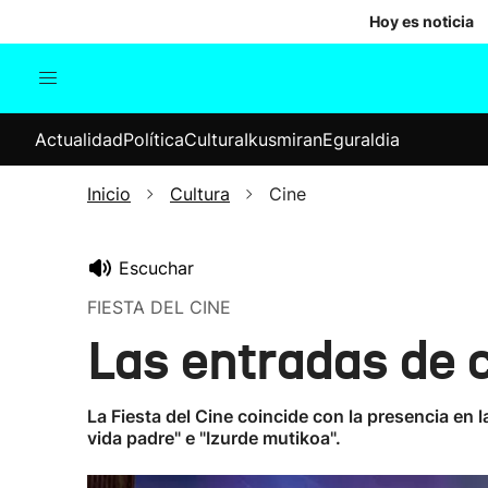
Hoy es noticia
Actualidad
Política
Cul
Actualidad
Política
Cultura
Ikusmiran
Eguraldia
Sociedad
Elecciones
Economía
Inicio
Cultura
Cine
Internacional
Escuchar
FIESTA DEL CINE
Las entradas de c
La Fiesta del Cine coincide con la presencia en l
vida padre" e "Izurde mutikoa".