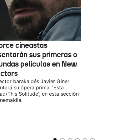
orce cineastas
sentarán sus primeras o
undas películas en New
ectors
rector barakaldés Javier Giner
ntará su ópera prima, 'Esta
ad/This Solitude', en esta sección
inemaldia.