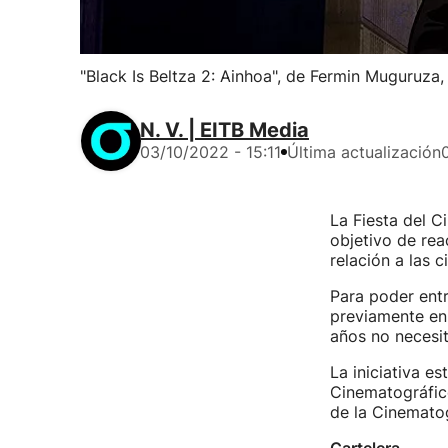
"Black Is Beltza 2: Ainhoa", de Fermin Muguruza, 
N. V. | EITB Media
03/10/2022 - 15:11
Última actualización
La Fiesta del C
objetivo de rea
relación a las 
Para poder entr
previamente en
años no necesit
La iniciativa e
Cinematográfico
de la Cinematog