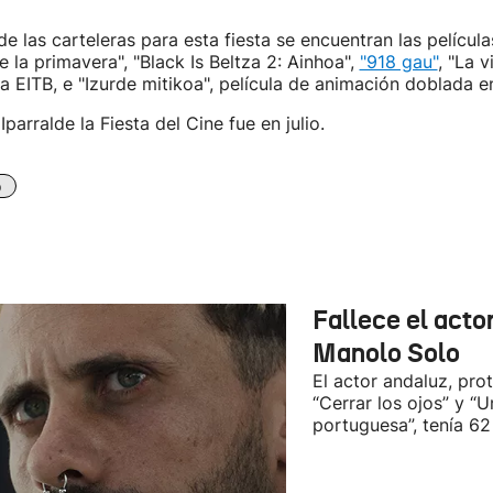
de las carteleras para esta fiesta se encuentran las películ
 la primavera", "Black Is Beltza 2: Ainhoa",
"918 gau"
, "La v
pa EITB, e "Izurde mitikoa", película de animación doblada e
Iparralde la Fiesta del Cine fue en julio.
o
Fallece el acto
Manolo Solo
El actor andaluz, pro
“Cerrar los ojos” y “U
portuguesa”, tenía 62