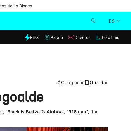
stas de La Blanca
ES
dia
Klisk
Para ti
Directos
Lo último
Klisk
Directos
Para ti
Compartir
Guardar
egoalde
Lo último
", "Black Is Beltza 2: Ainhoa", "918 gau", "La