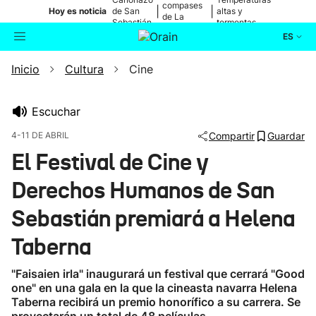
compases
|
|
Hoy es noticia
de San
altas y
de La
Sebastián
tormentas
Blanca
ES
Inicio
Cultura
Cine
Actualidad
Buscador
Política
Escuchar
4-11 DE ABRIL
Compartir
Guardar
Cultura
El Festival de Cine y
Derechos Humanos de San
Ikusmiran
Sebastián premiará a Helena
Eguraldia
Taberna
"Faisaien irla" inaugurará un festival que cerrará "Good
one" en una gala en la que la cineasta navarra Helena
Taberna recibirá un premio honorífico a su carrera. Se