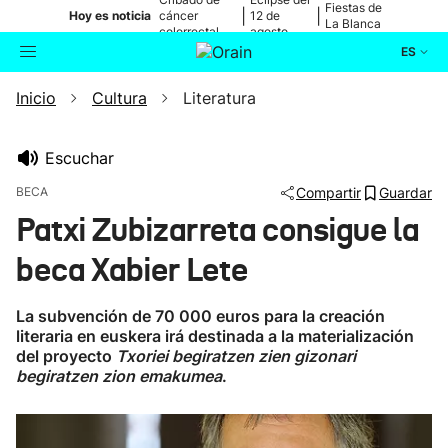
Fiestas de
|
|
Hoy es noticia
cáncer
12 de
La Blanca
colorrectal
agosto
ES
Inicio
Cultura
Literatura
Actualidad
Buscador
Política
Escuchar
BECA
Compartir
Guardar
Cultura
Patxi Zubizarreta consigue la
beca Xabier Lete
Ikusmiran
La subvención de 70 000 euros para la creación
Eguraldia
literaria en euskera irá destinada a la materialización
del proyecto
Txoriei begiratzen zien gizonari
begiratzen zion emakumea
.