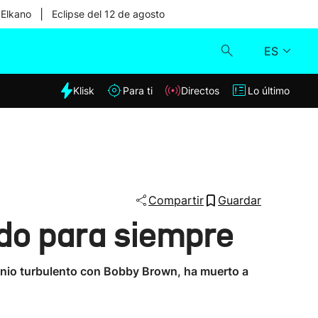
|
 Elkano
Eclipse del 12 de agosto
ES
dia
Klisk
Para ti
Directos
Lo último
Klisk
Directos
Para ti
Compartir
Guardar
do para siempre
Lo último
monio turbulento con Bobby Brown, ha muerto a