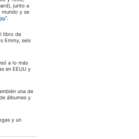
ard), junto a
l mundo y se
You
".
 libro de
os Emmy, seis
esó a lo más
tas en EEUU y
también una de
 de álbumes y
ogas y un