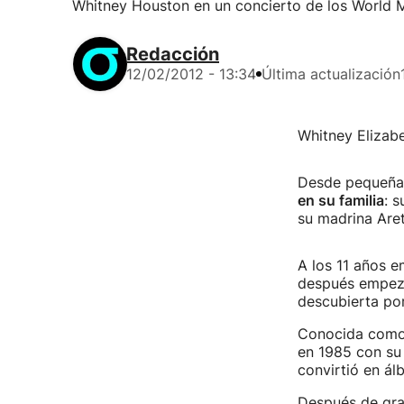
Whitney Houston en un concierto de los World 
Redacción
12/02/2012 - 13:34
Última actualización
Whitney Elizab
Desde pequeña m
en su familia
: 
su madrina Aret
A los 11 años 
después empezó
descubierta por 
Conocida como "
en 1985 con su 
convirtió en ál
Después de grab