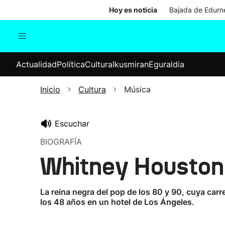
Hoy es noticia
Bajada de Edurne
Actualidad
Política
Cul
Actualidad
Política
Cultura
Ikusmiran
Eguraldia
Sociedad
Elecciones
Economía
Inicio
Cultura
Música
Internacional
Escuchar
BIOGRAFÍA
Whitney Houston:
La reina negra del pop de los 80 y 90, cuya ca
los 48 años en un hotel de Los Ángeles.