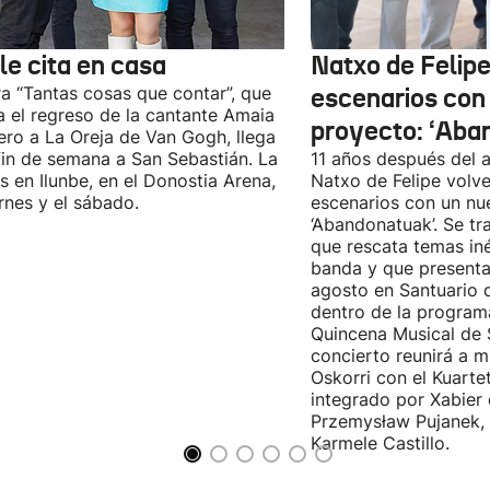
le cita en casa
Natxo de Felipe
ra “Tantas cosas que contar”, que
escenarios con
 el regreso de la cantante Amaia
proyecto: ‘Aba
ro a La Oreja de Van Gogh, llega
fin de semana a San Sebastián. La
11 años después del a
es en Ilunbe, en el Donostia Arena,
Natxo de Felipe volve
ernes y el sábado.
escenarios con un nu
‘Abandonatuak’. Se tr
que rescata temas iné
banda y que presenta
agosto en Santuario 
dentro de la program
Quincena Musical de 
concierto reunirá a m
Oskorri con el Kuartet
integrado por Xabier 
Przemysław Pujanek, 
Karmele Castillo.