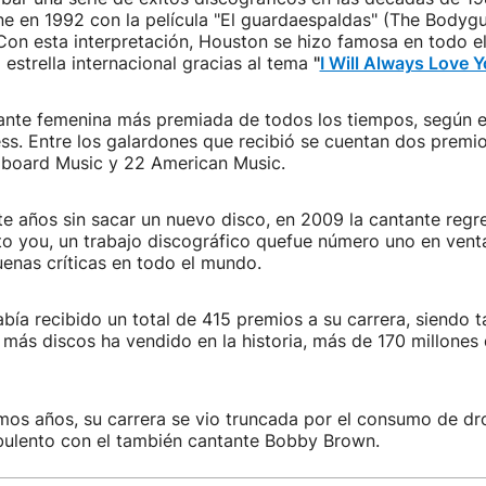
ne en 1992 con la película "El guardaespaldas" (The Bodygu
Con esta interpretación, Houston se hizo famosa en todo e
strella internacional gracias al tema
"
I Will Always Love 
ante femenina más premiada de todos los tiempos, según el
ss. Entre los galardones que recibió se cuentan dos premi
lboard Music y 22 American Music.
e años sin sacar un nuevo disco, en 2009 la cantante regr
 to you, un trabajo discográfico quefue número uno en ven
enas críticas en todo el mundo.
bía recibido un total de 415 premios a su carrera, siendo 
e más discos ha vendido en la historia, más de 170 millones
imos años, su carrera se vio truncada por el consumo de dr
bulento con el también cantante Bobby Brown.