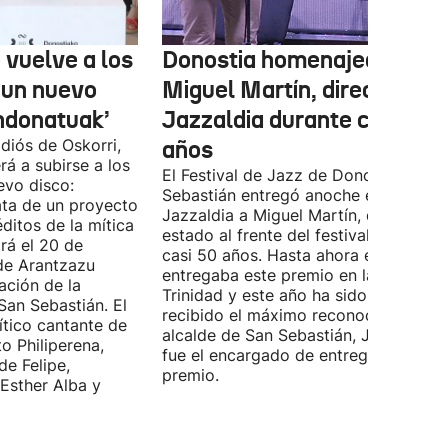
 vuelve a los
Donostia homenajea a
 un nuevo
Miguel Martín, director del
ndonatuak’
Jazzaldia durante casi 50
diós de Oskorri,
años
rá a subirse a los
El Festival de Jazz de Donostia-San
evo disco:
Sebastián entregó anoche el premio
ata de un proyecto
Jazzaldia a Miguel Martín, quien ha
ditos de la mítica
estado al frente del festival durante
rá el 20 de
casi 50 años. Hasta ahora era él quie
de Arantzazu
entregaba este premio en la Plaza de 
ación de la
Trinidad y este año ha sido él quien h
San Sebastián. El
recibido el máximo reconocimiento. E
ítico cantante de
alcalde de San Sebastián, Jon Insausti
o Philiperena,
fue el encargado de entregarle el
de Felipe,
premio.
Esther Alba y