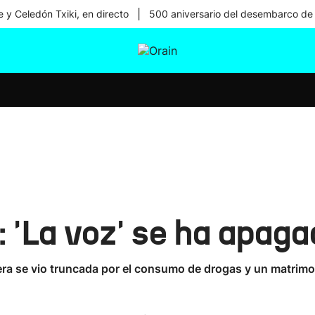
|
 y Celedón Txiki, en directo
500 aniversario del desembarco de
tura
Ikusmiran
Egural
Salud
Tecnología
 'La voz' se ha apaga
rrera se vio truncada por el consumo de drogas y un matri