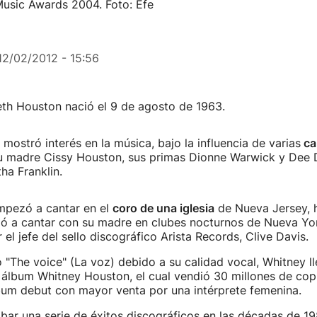
Music Awards 2004. Foto: Efe
12/02/2012 - 15:56
eth Houston nació el 9 de agosto de 1963.
ostró interés en la música, bajo la influencia de varias
ca
su madre Cissy Houston, sus primas Dionne Warwick y Dee 
ha Franklin.
empezó a cantar en el
coro de una iglesia
de Nueva Jersey, 
 a cantar con su madre en clubes nocturnos de Nueva Yor
el jefe del sello discográfico Arista Records, Clive Davis.
The voice" (La voz) debido a su calidad vocal, Whitney ll
álbum Whitney Houston, el cual vendió 30 millones de copi
bum debut con mayor venta por una intérprete femenina.
ar una serie de éxitos discográficos en las décadas de 19