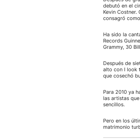
debutó en el ci
Kevin Costner. 
consagró como e
Ha sido la cant
Records Guinne
Grammy, 30 Bil
Después de siet
alto con I look
que cosechó bu
Para 2010 ya ha
las artistas qu
sencillos.
Pero en los últ
matrimonio tur