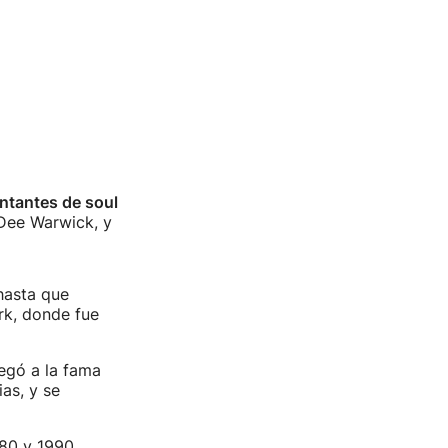
ntantes de soul
Dee Warwick, y
hasta que
k, donde fue
egó a la fama
as, y se
80 y 1990,