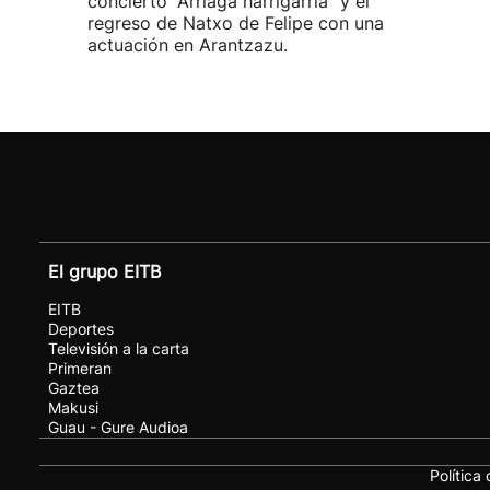
concierto “Arriaga harrigarria” y el
regreso de Natxo de Felipe con una
actuación en Arantzazu.
El grupo EITB
EITB
Deportes
Televisión a la carta
Primeran
Gaztea
Makusi
Guau - Gure Audioa
Política