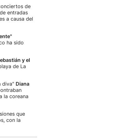
conciertos de
 de entradas
es a causa del
ente"
ico ha sido
ebastián y el
playa de La
n diva"
Diana
contraban
a la coreana
siones que
s, con la