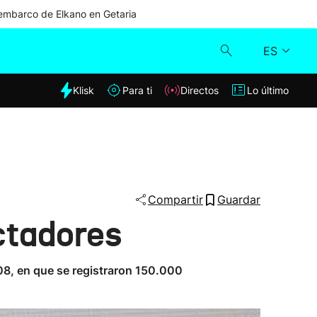
mbarco de Elkano en Getaria
ES
dia
Klisk
Para ti
Directos
Lo último
Klisk
Directos
Para ti
Compartir
Guardar
ectadores
Lo último
008, en que se registraron 150.000