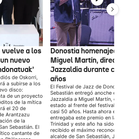
 vuelve a los
Donostia homenajea a
 un nuevo
Miguel Martín, director del
ndonatuak’
Jazzaldia durante casi 50
diós de Oskorri,
años
rá a subirse a los
El Festival de Jazz de Donostia-San
evo disco:
Sebastián entregó anoche el premio
ata de un proyecto
Jazzaldia a Miguel Martín, quien ha
ditos de la mítica
estado al frente del festival durante
rá el 20 de
casi 50 años. Hasta ahora era él quie
de Arantzazu
entregaba este premio en la Plaza de 
ación de la
Trinidad y este año ha sido él quien h
San Sebastián. El
recibido el máximo reconocimiento. E
ítico cantante de
alcalde de San Sebastián, Jon Insausti