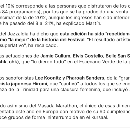
 el 10% corresponde a las personas que disfrutaron de los 
s 84 programados), por los que se ha producido una venta
ncima" de la de 2012, aunque los ingresos han sido inferior
ue ha pasado del 8 al 21%, ha explicado Martín.
 del Jazzaldia ha dicho que
esta edición ha sido "repetidam
o "la mejor" de la historia del Festival
. "El resultado artíst
uperlativo", ha recalcado.
as actuaciones de
Jamie Cullum, Elvis Costello, Belle San S
chk, chk)
, que "lo dieron todo" en el Escenario Verde de la 
los saxofonistas
Lee Koonitz y Pharoah Sanders
, de la "gra
anista japonesa Hiromi
, que "cautivó" a todos los que se en
aza de la Trinidad para una clausura femenina, que incluyó 
ado asimismo del Masada Marathon, el único de esas dimen
entaba este año en Europa con motivo de su 60 cumpleaño
ce grupos de forma ininterrumpida en el Kursaal.