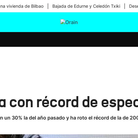
|
|
una vivienda de Bilbao
Bajada de Edurne y Celedón Txiki
Dese
tura
Ikusmiran
Egural
Salud
Tecnología
ra con récord de esp
en un 30% la del año pasado y ha roto el récord de la de 2