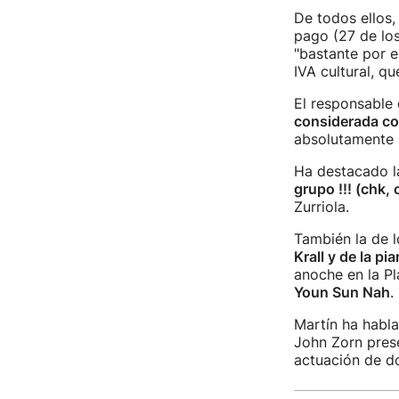
De todos ellos,
pago (27 de lo
"bastante por e
IVA cultural, q
El responsable
considerada com
absolutamente s
Ha destacado l
grupo !!! (chk, 
Zurriola.
También la de 
Krall y de la pi
anoche en la Pl
Youn Sun Nah
.
Martín ha habl
John Zorn pres
actuación de do