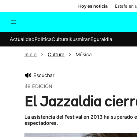
Hoy es noticia
Estafa en 
Actualidad
Política
Cul
Actualidad
Política
Cultura
Ikusmiran
Eguraldia
Sociedad
Elecciones
Economía
Inicio
Cultura
Música
Internacional
Escuchar
48 EDICIÓN
El Jazzaldia cier
La asistencia del Festival en 2013 ha superado 
espectadores.