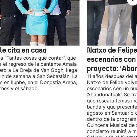
le cita en casa
Natxo de Felipe
ra “Tantas cosas que contar”, que
escenarios con
 el regreso de la cantante Amaia
proyecto: ‘Aba
ro a La Oreja de Van Gogh, llega
fin de semana a San Sebastián. La
11 años después del a
es en Ilunbe, en el Donostia Arena,
Natxo de Felipe volve
ernes y el sábado.
escenarios con un nu
‘Abandonatuak’. Se tr
que rescata temas iné
banda y que presenta
agosto en Santuario 
dentro de la program
Quincena Musical de 
concierto reunirá a m