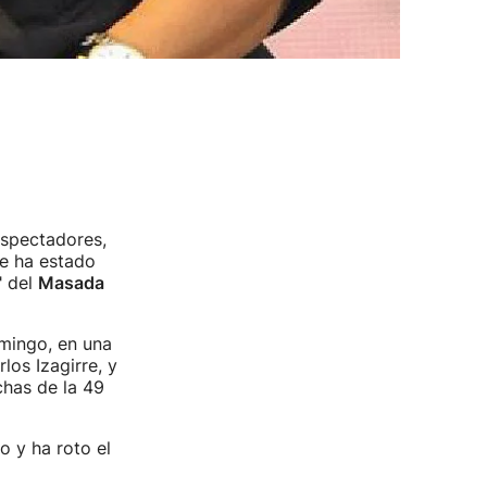
espectadores,
ue ha estado
" del
Masada
omingo, en una
los Izagirre, y
chas de la 49
o y ha roto el