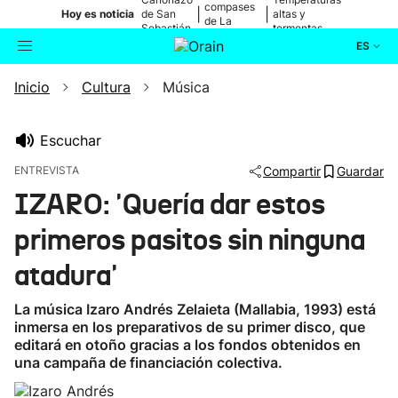
compases
|
|
Hoy es noticia
de San
altas y
de La
Sebastián
tormentas
Blanca
ES
Inicio
Cultura
Música
Actualidad
Buscador
Política
Escuchar
ENTREVISTA
Compartir
Guardar
Cultura
IZARO: 'Quería dar estos
primeros pasitos sin ninguna
Ikusmiran
atadura'
Eguraldia
La música Izaro Andrés Zelaieta (Mallabia, 1993) está
inmersa en los preparativos de su primer disco, que
editará en otoño gracias a los fondos obtenidos en
una campaña de financiación colectiva.