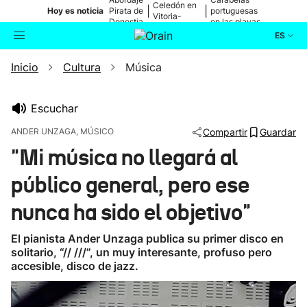
Celedón en
|
|
Hoy es noticia
Pirata de
portuguesas
Vitoria-
Donostia
en las playas
Gasteiz
ES
Inicio
Cultura
Música
Actualidad
Buscador
Política
Escuchar
ANDER UNZAGA, MÚSICO
Compartir
Guardar
Cultura
"Mi música no llegará al
público general, pero ese
Ikusmiran
nunca ha sido el objetivo"
Eguraldia
El pianista Ander Unzaga publica su primer disco en
solitario, “// ///”, un muy interesante, profuso pero
accesible, disco de jazz.