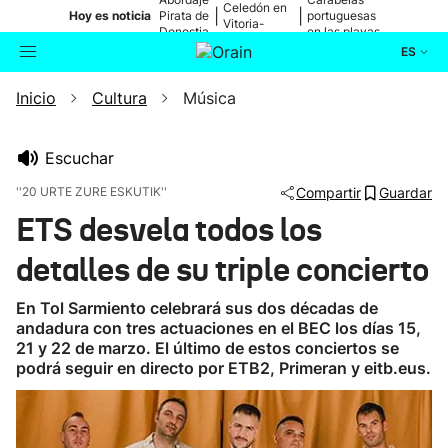
Celedón en
|
|
Hoy es noticia
Pirata de
portuguesas
Vitoria-
Donostia
en las playas
Gasteiz
ES
Inicio
Cultura
Música
Actualidad
Buscador
Política
Escuchar
''20 URTE ZURE ESKUTIK''
Compartir
Guardar
Cultura
ETS desvela todos los
detalles de su triple concierto
Ikusmiran
En Tol Sarmiento celebrará sus dos décadas de
Eguraldia
andadura con tres actuaciones en el BEC los días 15,
21 y 22 de marzo. El último de estos conciertos se
podrá seguir en directo por ETB2, Primeran y eitb.eus.