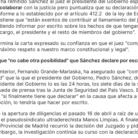
 ha remitido Sánchez al juez el presidente del Gobierno es
colaborar
con la justicia pero puntualiza que su declaraci
forme a lo establecido por el artículo 412.2 de la ley de E
stiene que "están exentos de contribuir al llamamiento del 
diendo informar por escrito sobre los hechos de que teng
cargo, el presidente y el resto de miembros del gobierno".
ermina la carta expresado su confianza en que el juez "comp
áximo respeto a nuestro marco constitucional y legal".
ue "no cabe otra posibilidad" que Sánchez declare por esc
 Interior, Fernando Grande-Marlaska, ha asegurado que "com
ad" que la que el presidente del Gobierno, Pedro Sánchez, d
sidente del Gobierno lo es las 24 horas, los siete días de la
eda de prensa tras la Junta de Seguridad del País Vasco. E
"si finalmente tiene que declarar" en la causa que afecta a
ción, lo tendría que hacer por escrito.
la apertura de diligencias el pasado 16 de abril a raíz de 
el pseudosindicato ultraderechista Manos Limpias. A final
a Provincial de Madrid recurrió la decisión del Juzgado y pid
mbargo, la investigación continúa su curso con la declaraci