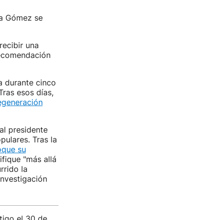
 a Gómez se
recibir una
ecomendación
a durante cinco
Tras esos días,
egeneración
al presidente
pulares. Tras la
oque su
ifique "más allá
rrido la
investigación
igo el 30 de