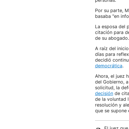
personas.
Por su parte, 
basaba "en info
La esposa del p
citación para d
de su abogado.
A raíz del inic
días para reflex
decidió continu
democrática
.
Ahora, el juez 
del Gobierno, 
solicitud, la d
decisión
de cita
de la voluntad l
resolución y al
que se supone 
El juez qu