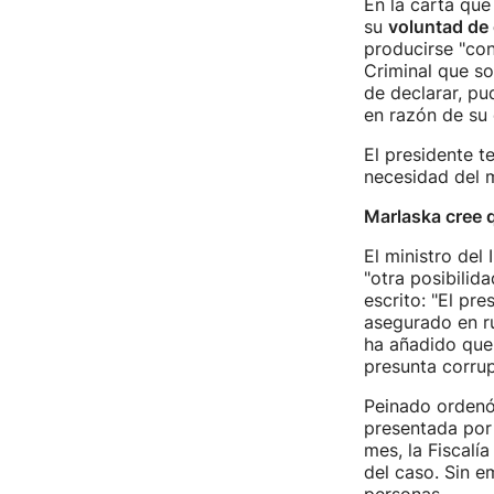
En la carta que
su
voluntad de 
producirse "con
Criminal que so
de declarar, pu
en razón de su 
El presidente t
necesidad del m
Marlaska cree q
El ministro del
"otra posibilid
escrito: "El pre
asegurado en ru
ha añadido que 
presunta corrup
Peinado ordenó 
presentada por 
mes, la Fiscalí
del caso. Sin e