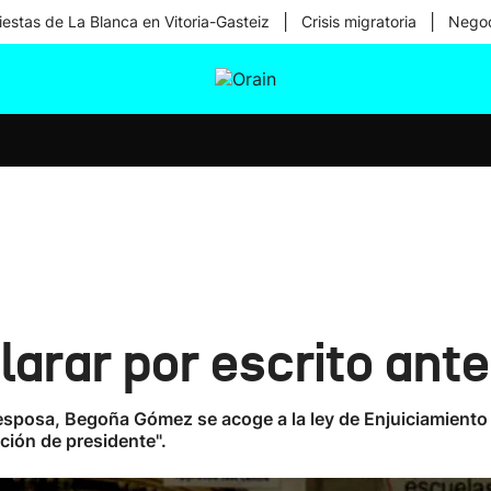
|
|
iestas de La Blanca en Vitoria-Gasteiz
Crisis migratoria
Negoc
tura
Ikusmiran
Egural
Salud
Tecnología
arar por escrito ante
u esposa, Begoña Gómez se acoge a la ley de Enjuiciamiento
ción de presidente".