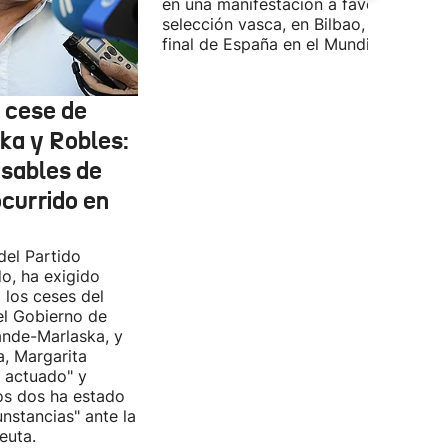
en una manifestación a favor de la
selección vasca, en Bilbao, durante la
final de España en el Mundial.
l cese de
ka y Robles:
nsables de
ocurrido en
del Partido
do, ha exigido
 los ceses del
del Gobierno de
nde-Marlaska, y
a, Margarita
r actuado" y
os dos ha estado
cunstancias" ante la
euta.