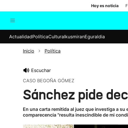
Hoy es noticia
F
Actualidad
Política
Cul
Actualidad
Política
Cultura
Ikusmiran
Eguraldia
Sociedad
Elecciones
Economía
Inicio
Política
Internacional
Escuchar
CASO BEGOÑA GÓMEZ
Sánchez pide decl
En una carta remitida al juez que investiga a s
comparecencia "resulta inescindible de mi condi