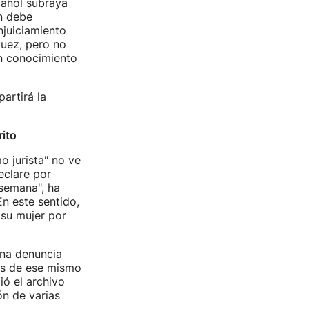
pañol subraya
ón debe
njuiciamiento
juez, pero no
an conocimiento
artirá la
rito
o jurista" no ve
eclare por
 semana", ha
n este sentido,
 su mujer por
una denuncia
es de ese mismo
ió el archivo
ón de varias