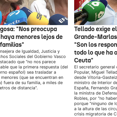
gosa: "Nos preocupa
Tellado exige e
 haya menores lejos de
Grande-Marlas
familias"
"Son los respo
nsejera de Igualdad, Justicia y
todo lo que ha 
hos Sociales del Gobierno Vasco
Ceuta"
stacado que "no nos parece
able que la primera respuesta (del
El secretario general 
rno español) sea trasladar a
Popular, Miguel Tella
 menores (que se encuentran en
desde Vitoria-Gasteiz
) fuera de su familia, a miles de
ministro de Interior 
etros de distancia".
España, Fernando Gra
la ministra de Defens
Robles, por "no habe
porque "ninguno de l
a la altura de las cir
crisis migratoria de C