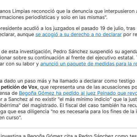
Manos Limpias reconoció que la denuncia que interpusieron
rmaciones periodísticas y solo en las mismas".
residente acudió a los juzgados el pasado 19 de julio, tras 
eclarar, aunque
se acogió a su derecho a no declarar
por r
io de esta investigación, Pedro Sánchez suspendió su agend
ionar sobre su continuación al frente del ejecutivo estatal. 
ar con su labor y
anunció un paquete de medidas para la r
ha dado un paso más y ha llamado a declarar como testigo 
a
petición de Vox
, que representa una de las acusaciones po
efensa de
Begoña Gómez ha pedido al juez Peinado que rev
r a Sanchez al no existir "el más mínimo indicio" que la just
ibérrima" del magistrado. El fiscal del caso también ha recu
ega que esa diligencia "no es necesaria para los fines de la 
en curso".
e investiga a Begoña Gómez cita a Pedro Sánchez como test