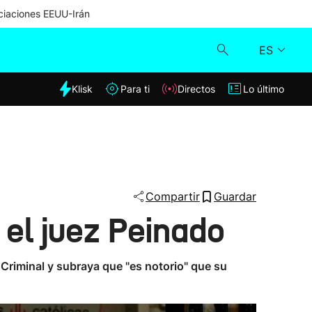
iaciones EEUU-Irán
ES
dia
Klisk
Para ti
Directos
Lo último
Klisk
Directos
Para ti
Compartir
Guardar
 el juez Peinado
Lo último
 Criminal y subraya que "es notorio" que su