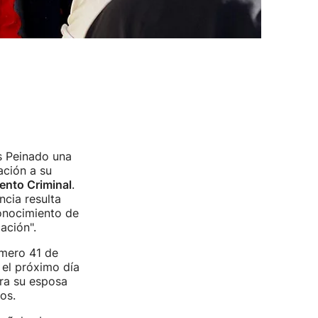
s Peinado una
ación a su
iento Criminal
.
cia resulta
conocimiento de
ación".
úmero 41 de
el próximo día
tra su esposa
os.